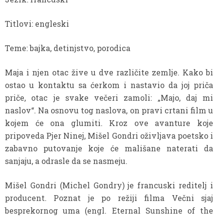
Titlovi: engleski
Teme: bajka, detinjstvo, porodica
Maja i njen otac žive u dve različite zemlje. Kako bi
ostao u kontaktu sa ćerkom i nastavio da joj priča
priče, otac je svake večeri zamoli: „Majo, daj mi
naslov“. Na osnovu tog naslova, on pravi crtani film u
kojem će ona glumiti. Kroz ove avanture koje
pripoveda Pjer Ninej, Mišel Gondri oživljava poetsko i
zabavno putovanje koje će mališane naterati da
sanjaju, a odrasle da se nasmeju.
Mišel Gondri (Michel Gondry) je francuski reditelj i
producent. Poznat je po režiji filma Večni sjaj
besprekornog uma (engl. Eternal Sunshine of the