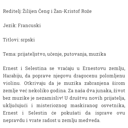
Reditelj: Žilijen Čeng i Žan-Kristof Rože
Jezik: Francuski
Titlovi: srpski
Tema: prijateljstvo, učenje, putovanja, muzika
Ernest i Selestina se vraćaju u Ernestovu zemlju,
Harabiju, da poprave njegovu dragocenu polomljenu
violinu. Otkrivaju da je muzika zabranjena širom
zemlje već nekoliko godina. Za naša dva junaka, život
bez muzike je nezamisliv! U društvu novih prijatelja,
uključujući i misterioznog maskiranog osvetnika,
Ernest i Selestin će pokušati da isprave ovu
nepravdu i vrate radost u zemlju medveda.