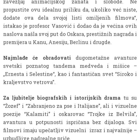
zavežljaj animacijskog zanata i slobode. Ne
propustite ovu idealnu priliku da, ukoliko već niste,
dodate ova dela svojoj listi omiljenih filmova“,
istakao je profesor Vasović i dodao da je većina ovih
naslova našla svoj put do Oskara, prestižnih nagrada i
premijera u Kanu, Anesiju, Berlinu i drugde.
Najmlađe će obradovati
dugometažne avanture
svetski poznatog tandema medveda i mišice –
„Ernesta i Selestine“, kao i fantastičan svet “Siroko i
kraljevstvo vetrova”.
Za ljubitelje biografskih i istorijskih drama
tu su
“Žozef” i “Zabranjeno za pse i Italijane”, ali i vizuelne
poezije “Kalamiti” i oskarovac “Trojke iz Belvila”,
avantura u potpunosti ispričana bez dijaloga. Svi
filmovi imaju upečatljiv vizuelni izraz i najvažnije –
uzbudljive nadrealne priče.