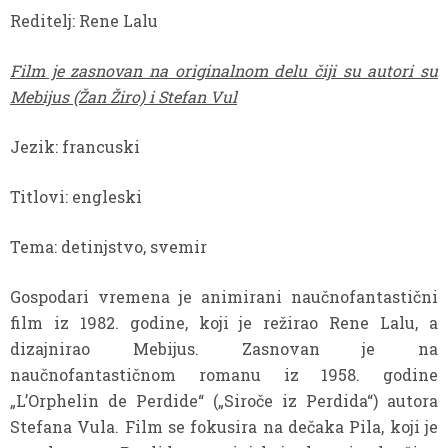
Reditelj: Rene Lalu
Film je zasnovan na originalnom delu čiji su autori su
Mebijus (Žan Žiro) i Stefan Vul
Jezik: francuski
Titlovi: engleski
Tema: detinjstvo, svemir
Gospodari vremena je animirani naučnofantastični
film iz 1982. godine, koji je režirao Rene Lalu, a
dizajnirao Mebijus. Zasnovan je na
naučnofantastičnom romanu iz 1958. godine
„L’Orphelin de Perdide“ („Siroče iz Perdida“) autora
Stefana Vula. Film se fokusira na dečaka Pila, koji je