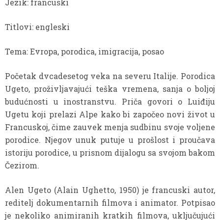
Jezik: francuski
Titlovi: engleski
Tema: Evropa, porodica, imigracija, posao
Početak dvcadesetog veka na severu Italije. Porodica
Ugeto, proživljavajući teška vremena, sanja o boljoj
budućnosti u inostranstvu. Priča govori o Luiđiju
Ugetu koji prelazi Alpe kako bi započeo novi život u
Francuskoj, čime zauvek menja sudbinu svoje voljene
porodice. Njegov unuk putuje u prošlost i proučava
istoriju porodice, u prisnom dijalogu sa svojom bakom
Čezirom.
Alen Ugeto (Alain Ughetto, 1950) je francuski autor,
reditelj dokumentarnih filmova i animator. Potpisao
je nekoliko animiranih kratkih filmova, uključujući