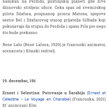
nasukan na Perdidu, pustinjskoj planeti gde žive
džinovski stršljeni ubice. Čeka spas od svemirskog
pilota Džafara, prognanog princa Matona, njegove
sestre Bel i Džafarovog starog prijatelja Silbada koji
pokušavaju da stignu do Perdida i spasu Pila pre nego
što bude prekasno.
Rene Lalu (René Laloux, 1929) je francuski animator,
scenarista i filmski reditelj.
19. decembar, 19č
Ernest i Selestina: Putovanje u Šarabiju
(
Ernest et
) (Francuska, 2021)
Célestine – Le Voyage en Charabie
81′ animirani film