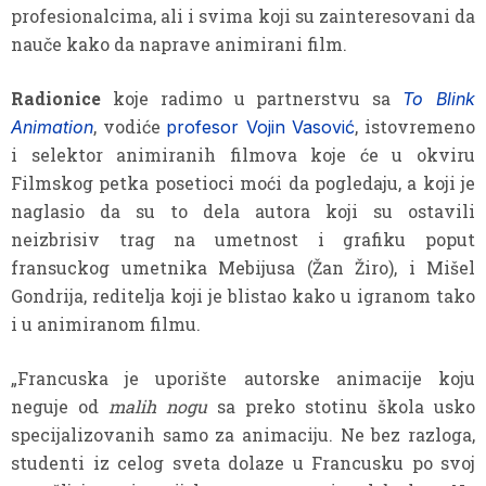
profesionalcima, ali i svima koji su zainteresovani da
nauče kako da naprave animirani film.
Radionice
koje radimo u partnerstvu sa
To Blink
, vodiće
, istovremeno
Animation
profesor Vojin Vasović
i selektor animiranih filmova koje će u okviru
Filmskog petka posetioci moći da pogledaju, a koji je
naglasio da su to dela autora koji su ostavili
neizbrisiv trag na umetnost i grafiku poput
fransuckog umetnika Mebijusa (Žan Žiro), i Mišel
Gondrija, reditelja koji je blistao kako u igranom tako
i u animiranom filmu.
„Francuska je uporište autorske animacije koju
neguje od
malih nogu
sa preko stotinu škola usko
specijalizovanih samo za animaciju. Ne bez razloga,
studenti iz celog sveta dolaze u Francusku po svoj