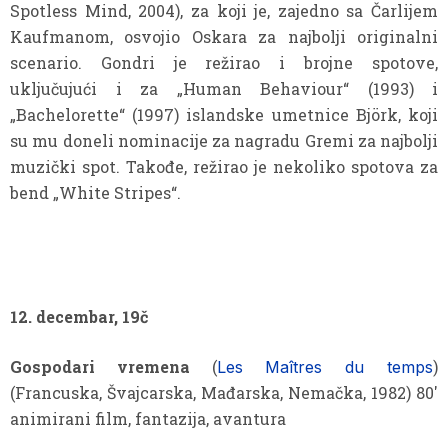
Spotless Mind, 2004), za koji je, zajedno sa Čarlijem
Kaufmanom, osvojio Oskara za najbolji originalni
scenario. Gondri je režirao i brojne spotove,
uključujući i za „Human Behaviour“ (1993) i
„Bachelorette“ (1997) islandske umetnice Björk, koji
su mu doneli nominacije za nagradu Gremi za najbolji
muzički spot. Takođe, režirao je nekoliko spotova za
bend „White Stripes“.
12. decembar, 19č
Gospodari vremena
(
)
Les Maîtres du temps
(Francuska, Švajcarska, Mađarska, Nemačka, 1982) 80′
animirani film, fantazija, avantura