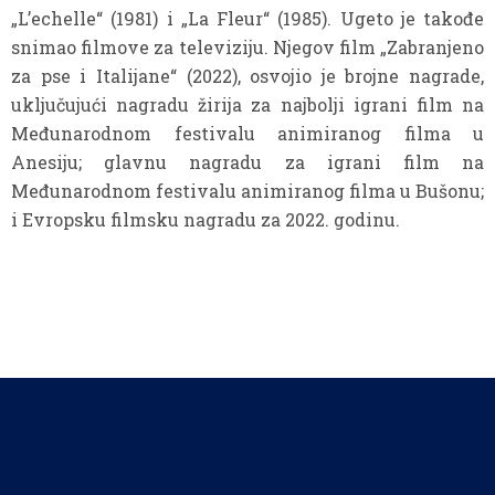
„L’echelle“ (1981) i „La Fleur“ (1985). Ugeto je takođe
snimao filmove za televiziju. Njegov film „Zabranjeno
za pse i Italijane“ (2022), osvojio je brojne nagrade,
uključujući nagradu žirija za najbolji igrani film na
Međunarodnom festivalu animiranog filma u
Anesiju; glavnu nagradu za igrani film na
Međunarodnom festivalu animiranog filma u Bušonu;
i Evropsku filmsku nagradu za 2022. godinu.