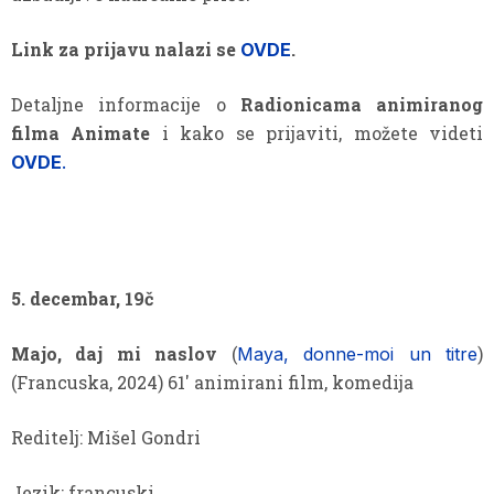
Link za prijavu nalazi se
.
OVDE
Detaljne informacije o
Radionicama animiranog
filma Animate
i kako se prijaviti, možete videti
OVDE
.
5. decembar, 19č
Majo, daj mi naslov
(
)
Maya, donne-moi un titre
(Francuska, 2024) 61′ animirani film, komedija
Reditelj: Mišel Gondri
Jezik: francuski