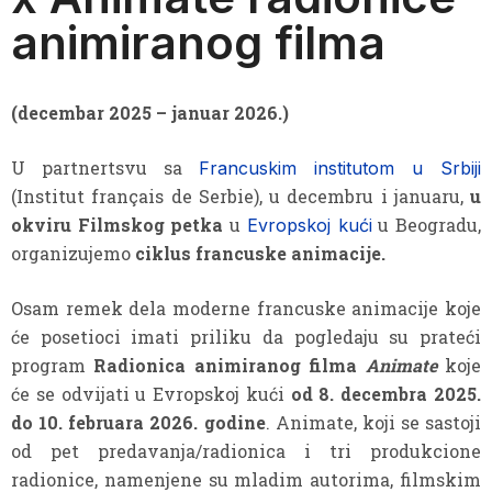
animiranog filma
(decembar 2025 – januar 2026.)
U partnertsvu sa
Francuskim institutom u Srbiji
(Institut français de Serbie), u decembru i januaru,
u
okviru Filmskog petka
u
u Beogradu,
Evropskoj kući
organizujemo
ciklus francuske animacije.
Osam remek dela moderne francuske animacije koje
će posetioci imati priliku da pogledaju su prateći
program
Radionica animiranog filma
Animate
koje
će se odvijati u Evropskoj kući
od 8. decembra 2025.
do 10. februara 2026. godine
. Animate, koji se sastoji
od pet predavanja/radionica i tri produkcione
radionice, namenjene su mladim autorima, filmskim