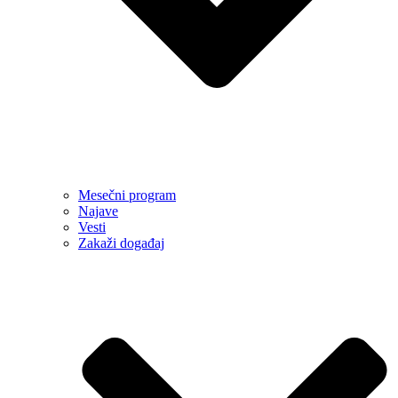
Mesečni program
Najave
Vesti
Zakaži događaj