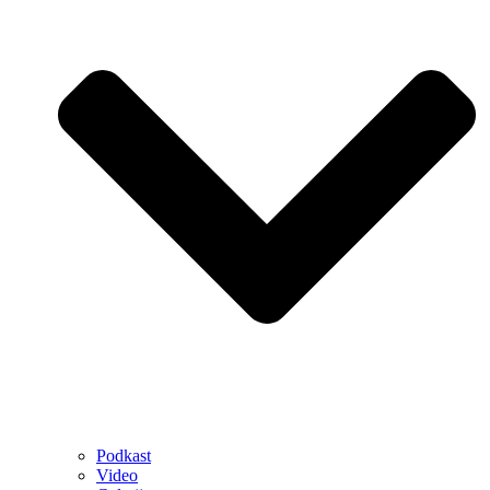
Podkast
Video