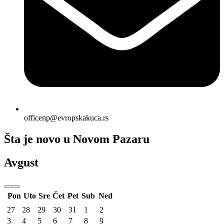
officenp@evropskakuca.rs
Šta je novo u
Novom Pazaru
Avgust
Pon
Uto
Sre
Čet
Pet
Sub
Ned
27
28
29
30
31
1
2
3
4
5
6
7
8
9