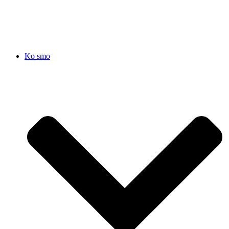
SRB
|
ENG
Ko smo