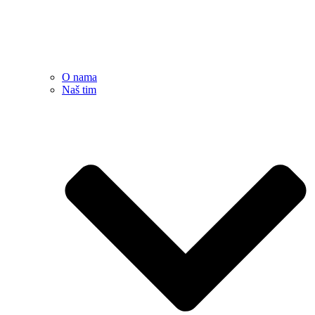
O nama
Naš tim