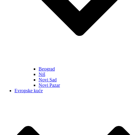
Beograd
Niš
Novi Sad
Novi Pazar
Evropske kuće