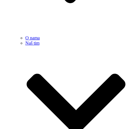
O nama
Naš tim