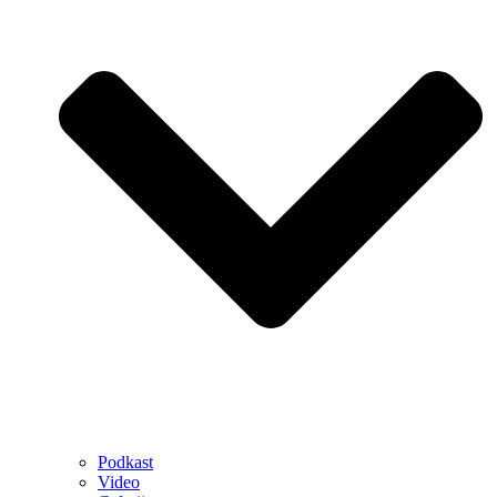
Podkast
Video