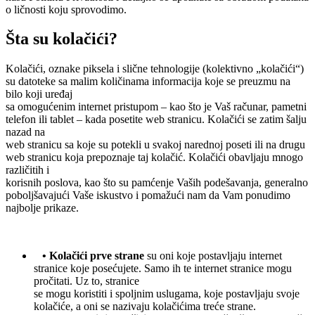
o ličnosti koju sprovodimo.
Šta su kolačići?
Kolačići, oznake piksela i slične tehnologije (kolektivno „kolačići“)
su datoteke sa malim količinama informacija koje se preuzmu na
bilo koji uređaj
sa omogućenim internet pristupom – kao što je Vaš računar, pametni
telefon ili tablet – kada posetite web stranicu. Kolačići se zatim šalju
nazad na
web stranicu sa koje su potekli u svakoj narednoj poseti ili na drugu
web stranicu koja prepoznaje taj kolačić. Kolačići obavljaju mnogo
različitih i
korisnih poslova, kao što su pamćenje Vaših podešavanja, generalno
poboljšavajući Vaše iskustvo i pomažući nam da Vam ponudimo
najbolje prikaze.
• Kolačići prve strane
su oni koje postavljaju internet
stranice koje posećujete. Samo ih te internet stranice mogu
pročitati. Uz to, stranice
se mogu koristiti i spoljnim uslugama, koje postavljaju svoje
kolačiće, a oni se nazivaju kolačićima treće strane.