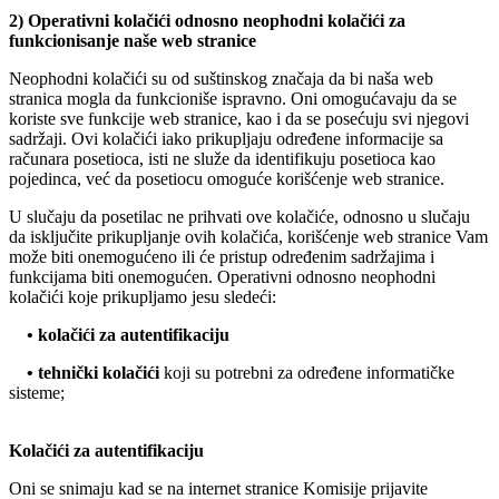
2) Operativni kolačići odnosno neophodni kolačići za
funkcionisanje naše web stranice
Neophodni kolačići su od suštinskog značaja da bi naša web
stranica mogla da funkcioniše ispravno. Oni omogućavaju da se
koriste sve funkcije web stranice, kao i da se posećuju svi njegovi
sadržaji. Ovi kolačići iako prikupljaju određene informacije sa
računara posetioca, isti ne služe da identifikuju posetioca kao
pojedinca, već da posetiocu omoguće korišćenje web stranice.
U slučaju da posetilac ne prihvati ove kolačiće, odnosno u slučaju
da isključite prikupljanje ovih kolačića, korišćenje web stranice Vam
može biti onemogućeno ili će pristup određenim sadržajima i
funkcijama biti onemogućen. Operativni odnosno neophodni
kolačići koje prikupljamo jesu sledeći:
• kolačići za autentifikaciju
• tehnički kolačići
koji su potrebni za određene informatičke
sisteme;
Kolačići za autentifikaciju
Oni se snimaju kad se na internet stranice Komisije prijavite