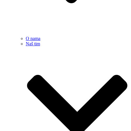
O nama
Naš tim