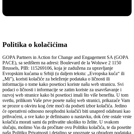
Politika o kolačićima
GOPA Partners in Action for Change and Engagement SA (GOPA
PACE), sa sedištem na adresi: Boulevard de la Woluwe 2 1150
Brussels, PIB: 115269106, koja je zadužena za upravljanje
Evropskim kućama u Srbiji (u daljem tekstu: „Evropska kuća“ ili
„Mi”), koristi kolačiće za beleženje podataka o ličnosti ili
informacija o tome kako posetioci koriste našu web stranicu. Svi
podaci o ličnosti i informacije se zatim koriste za usavršavanje i
razvoj web stranice kako bi posetioci imali što više benefita. U tom
svetlu, prilikom Vaše prve posete našoj web stranici, prikazaće Vam
se prozor u okviru kog ćete moći da podseti izbor kolačića. Jedino
će operativni odnosno neophodni kolačići biti unapred odabrani kao
prihvaćeni, a sve kako je definisano u nastavku, dok ćete ostale vrste
kolačića morati sami da prihvatite ukoliko to želite. U svakom
slučaju, molimo Vas da pročitate ovu Politiku kolačića, te da posetite
našu Politiku Privatnosti i detaljno se upoznate sa obradom podataka