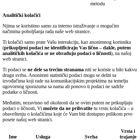
metodu
Analitički kolačići
Njima se koristimo samo za interno istraživanje o mogućim
načinima poboljšanja rada naše web stranice.
Ti kolačići samo prate Vašu interakciju, kao anonimnog korisnika
(
prikupljeni podaci ne identificiraju Vas lično – dakle, putem
analitičkih kolačića se ne obrađuju podaci o ličnosti
), na našoj
web stranici.
Ti podaci se
ne dele sa trećim stranama
niti se koriste u bilo kakvu
drugu svrhu. Anonimni statistički podaci mogu se deliti sa
izvođačima koji rade na komunikacijskim projektima na temelju
ugovornog sporazuma sa nama ali ponovo ti podaci ne sadrže
podatke o ličnosti.
Međutim, nezavisno od okolnosti da se ovim putem ne prikupljaju
podaci o ličnosti, Vi
možete da ne prihvatite
tu vrstu kolačića – u
obaveštenju o kolačićima koje će Vam biti dostupno prilikom prve
posete našoj web stranici.
Vrsta i
Ime
Usluga
Svrha
trajanje