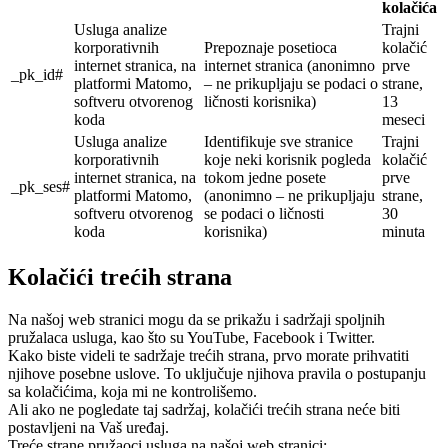
kolačića
Usluga analize
Trajni
korporativnih
Prepoznaje posetioca
kolačić
internet stranica, na
internet stranica (anonimno
prve
_pk_id#
platformi Matomo,
– ne prikupljaju se podaci o
strane,
softveru otvorenog
ličnosti korisnika)
13
koda
meseci
Usluga analize
Identifikuje sve stranice
Trajni
korporativnih
koje neki korisnik pogleda
kolačić
internet stranica, na
tokom jedne posete
prve
_pk_ses#
platformi Matomo,
(anonimno – ne prikupljaju
strane,
softveru otvorenog
se podaci o ličnosti
30
koda
korisnika)
minuta
Kolačići trećih strana
Na našoj web stranici mogu da se prikažu i sadržaji spoljnih
pružalaca usluga, kao što su YouTube, Facebook i Twitter.
Kako biste videli te sadržaje trećih strana, prvo morate prihvatiti
njihove posebne uslove. To uključuje njihova pravila o postupanju
sa kolačićima, koja mi ne kontrolišemo.
Ali ako ne pogledate taj sadržaj, kolačići trećih strana neće biti
postavljeni na Vaš uređaj.
Treće strane pružaoci usluga na našoj web stranici: