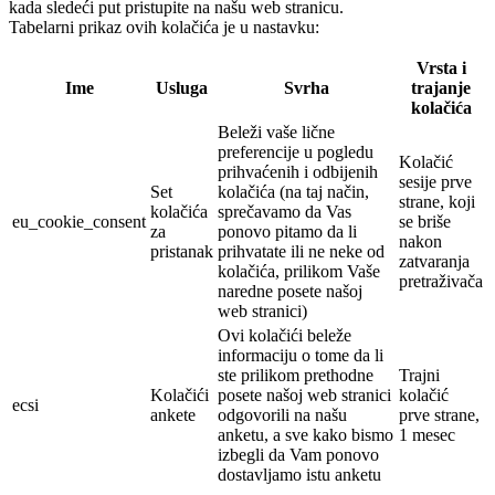
kada sledeći put pristupite na našu web stranicu.
Tabelarni prikaz ovih kolačića je u nastavku:
Vrsta i
Ime
Usluga
Svrha
trajanje
kolačića
Beleži vaše lične
preferencije u pogledu
Kolačić
prihvaćenih i odbijenih
sesije prve
Set
kolačića (na taj način,
strane, koji
kolačića
sprečavamo da Vas
eu_cookie_consent
se briše
za
ponovo pitamo da li
nakon
pristanak
prihvatate ili ne neke od
zatvaranja
kolačića, prilikom Vaše
pretraživača
naredne posete našoj
web stranici)
Ovi kolačići beleže
informaciju o tome da li
ste prilikom prethodne
Trajni
Kolačići
posete našoj web stranici
kolačić
ecsi
ankete
odgovorili na našu
prve strane,
anketu, a sve kako bismo
1 mesec
izbegli da Vam ponovo
dostavljamo istu anketu