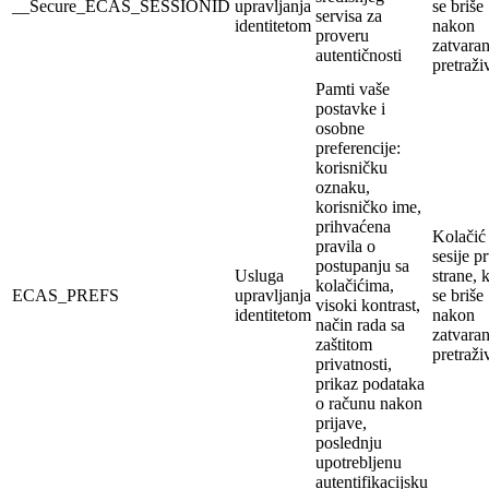
__Secure_ECAS_SESSIONID
upravljanja
se briše
servisa za
identitetom
nakon
proveru
zatvaran
autentičnosti
pretraži
Pamti vaše
postavke i
osobne
preferencije:
korisničku
oznaku,
korisničko ime,
prihvaćena
Kolačić
pravila o
sesije p
postupanju sa
Usluga
strane, k
kolačićima,
ECAS_PREFS
upravljanja
se briše
visoki kontrast,
identitetom
nakon
način rada sa
zatvaran
zaštitom
pretraži
privatnosti,
prikaz podataka
o računu nakon
prijave,
poslednju
upotrebljenu
autentifikacijsku