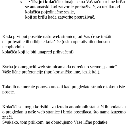
• Trajni kolačići
snimaju se na Vaš računar i ne brišu
se automatski kad zatvorite pretraživač, za razliku od
kolačića pojedinačne sesije,
koji se brišu kada zatvorite pretraživač.
Kada prvi put posetite našu web stranicu, od Vas će se tražiti
da prihvatite ili odbijete kolačiće (osim operativnih odnosno
neophodnih
kolačića koji je biti unapred prihvaćeni).
Svrha je omogućiti web stranicama da određeno vreme „pamte”
Vaše lične preferencije (npr. korisničko ime, jezik itd.).
Tako ih ne morate ponovo unositi kad pregledate stranice tokom iste
posete.
Kolačići se mogu koristiti i za izradu anonimnih statističkih podataka
o pregledanju naše web stranice i broja posetilaca, što nama izuzetno
znači.
Svakako, tom prilikom, ne obrađujemo Vaše lične podatke.