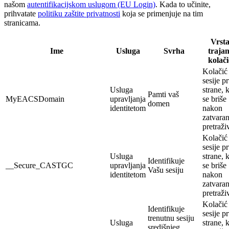
našom
autentifikacijskom uslugom (EU Login)
. Kada to učinite,
prihvatate
politiku zaštite privatnosti
koja se primenjuje na tim
stranicama.
Vrsta
Ime
Usluga
Svrha
trajan
kolači
Kolačić
sesije p
Usluga
strane, k
Pamti vaš
MyEACSDomain
upravljanja
se briše
domen
identitetom
nakon
zatvaran
pretraži
Kolačić
sesije p
Usluga
strane, k
Identifikuje
__Secure_CASTGC
upravljanja
se briše
Vašu sesiju
identitetom
nakon
zatvaran
pretraži
Kolačić
Identifikuje
sesije p
trenutnu sesiju
Usluga
strane, k
središnjeg