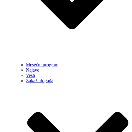
Mesečni program
Najave
Vesti
Zakaži događaj