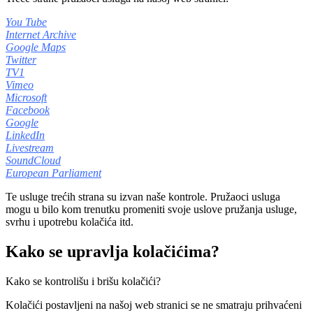
You Tube
Internet Archive
Google Maps
Twitter
TV1
Vimeo
Microsoft
Facebook
Google
LinkedIn
Livestream
SoundCloud
European Parliament
Te usluge trećih strana su izvan naše kontrole. Pružaoci usluga
mogu u bilo kom trenutku promeniti svoje uslove pružanja usluge,
svrhu i upotrebu kolačića itd.
Kako se upravlja kolačićima?
Kako se kontrolišu i brišu kolačići?
Kolačići postavljeni na našoj web stranici se ne smatraju prihvaćeni