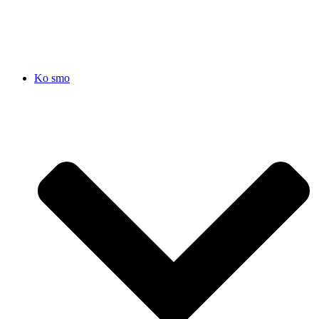
SRB
|
ENG
Ko smo