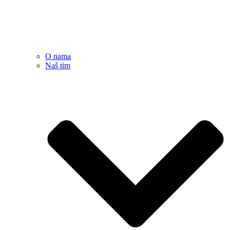
O nama
Naš tim