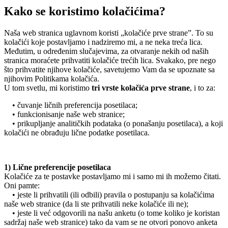
Kako se koristimo kolačićima?
Naša web stranica uglavnom koristi „kolačiće prve strane”. To su
kolačići koje postavljamo i nadziremo mi, a ne neka treća lica.
Međutim, u određenim slučajevima, za otvaranje nekih od naših
stranica moraćete prihvatiti kolačiće trećih lica. Svakako, pre nego
što prihvatite njihove kolačiće, savetujemo Vam da se upoznate sa
njihovim Politikama kolačića.
U tom svetlu, mi koristimo
tri vrste kolačića prve strane
, i to za:
• čuvanje ličnih preferencija posetilaca;
• funkcionisanje naše web stranice;
• prikupljanje analitičkih podataka (o ponašanju posetilaca), a koji
kolačići ne obrađuju lične podatke posetilaca.
1) Lične preferencije posetilaca
Kolačiće za te postavke postavljamo mi i samo mi ih možemo čitati.
Oni pamte:
• jeste li prihvatili (ili odbili) pravila o postupanju sa kolačićima
naše web stranice (da li ste prihvatili neke kolačiće ili ne);
• jeste li već odgovorili na našu anketu (o tome koliko je koristan
sadržaj naše web stranice) tako da vam se ne otvori ponovo anketa