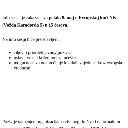
Info sesija je zakazana za
petak, 9. maj
u
Evropskoj kući Niš
(Vožda Karađorđa 5) u 15
časova.
Na info sesiji biće predstavljeni:
ciljevi i prioriteti javnog poziva,
uslovi, vrste i kriterijumi za učešće,
mogućnosti za unapređenje lokalnih zajednica kroz evropske
vrednosti
Poziv je namenjen organizacijama civilnog društva i neformalnim