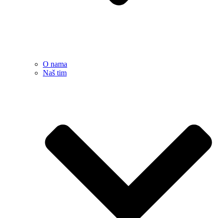
O nama
Naš tim