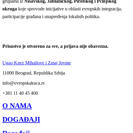
grupama iz
Nišavskog, Jablaničkog, Pirotskog i Pčinjskog
okruga
koje sprovode inicijative u oblasti evropskih integracija,
participacije građana i unapređenja lokalnih politika.
Prisustvo je otvoreno za sve, a prijava nije obavezna.
Ugao Knez Mihailove i Zmaj Jovine
11000 Beograd, Republika Srbija
info@evropskakuca.rs
+381 11 40 45 400
O NAMA
DOGAĐAJI