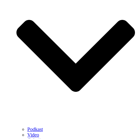
Podkast
Video