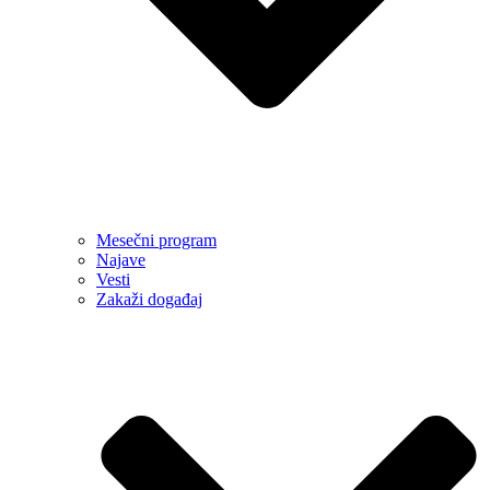
Mesečni program
Najave
Vesti
Zakaži događaj