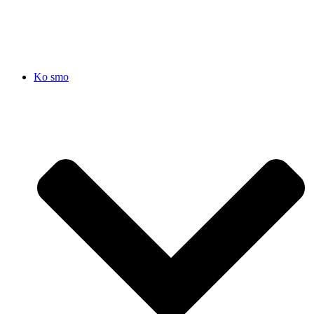
SRB
|
ENG
Ko smo