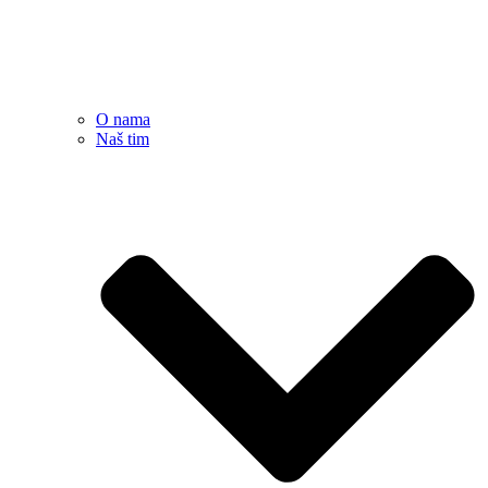
O nama
Naš tim