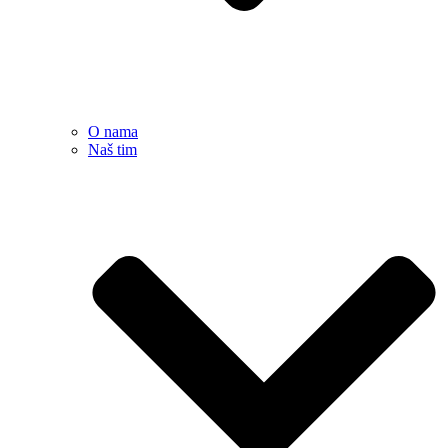
O nama
Naš tim