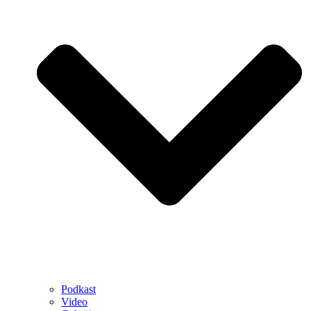
Podkast
Video