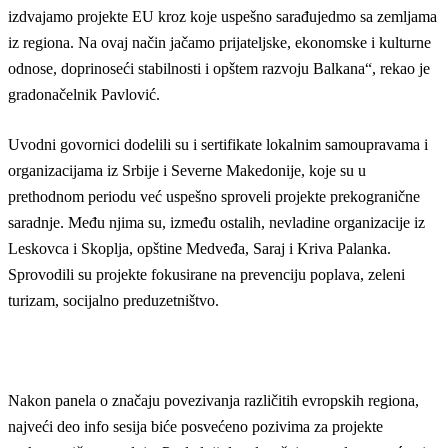
izdvajamo projekte EU kroz koje uspešno sarađujedmo sa zemljama
iz regiona. Na ovaj način jačamo prijateljske, ekonomske i kulturne
odnose, doprinoseći stabilnosti i opštem razvoju Balkana“, rekao je
gradonačelnik Pavlović.
Uvodni govornici dodelili su i sertifikate lokalnim samoupravama i
organizacijama iz Srbije i Severne Makedonije, koje su u
prethodnom periodu već uspešno sproveli projekte prekogranične
saradnje. Među njima su, između ostalih, nevladine organizacije iz
Leskovca i Skoplja, opštine Medveđa, Saraj i Kriva Palanka.
Sprovodili su projekte fokusirane na prevenciju poplava, zeleni
turizam, socijalno preduzetništvo.
Nakon panela o značaju povezivanja različitih evropskih regiona,
najveći deo info sesija biće posvećeno pozivima za projekte