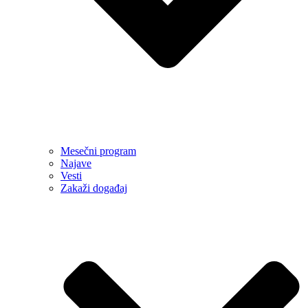
Mesečni program
Najave
Vesti
Zakaži događaj