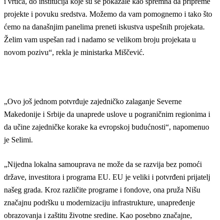
i vrtića, do institucija koje su se pokazale kao spremna da pripreme
projekte i povuku sredstva. Možemo da vam pomognemo i tako što
ćemo na današnjim panelima preneti iskustva uspešnih projekata.
Želim vam uspešan rad i nadamo se velikom broju projekata u
novom pozivu“, rekla je ministarka Miščević.
„Ovo još jednom potvrđuje zajedničko zalaganje Severne
Makedonije i Srbije da unaprede uslove u pograničnim regionima i
da učine zajedničke korake ka evropskoj budućnosti“, napomenuo
je Selimi.
„Nijedna lokalna samouprava ne može da se razvija bez pomoći
države, investitora i programa EU. EU je veliki i potvrđeni prijatelj
našeg grada. Kroz različite programe i fondove, ona pruža Nišu
značajnu podršku u modernizaciju infrastrukture, unapređenje
obrazovanja i zaštitu životne sredine. Kao posebno značajne,