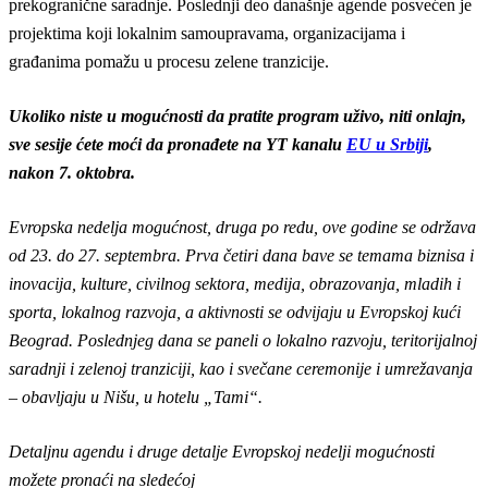
prekogranične saradnje. Poslednji deo današnje agende posvećen je
projektima koji lokalnim samoupravama, organizacijama i
građanima pomažu u procesu zelene tranzicije.
Ukoliko niste u mogućnosti da pratite program uživo, niti onlajn,
sve sesije ćete moći da pronađete na YT kanalu
EU u Srbiji
,
nakon 7. oktobra.
Evropska nedelja mogućnost, druga po redu, ove godine se održava
od 23. do 27. septembra. Prva četiri dana bave se temama biznisa i
inovacija, kulture, civilnog sektora, medija, obrazovanja, mladih i
sporta, lokalnog razvoja, a aktivnosti se odvijaju u Evropskoj kući
Beograd. Poslednjeg dana se paneli o lokalno razvoju, teritorijalnoj
saradnji i zelenoj tranziciji, kao i svečane ceremonije i umrežavanja
– obavljaju u Nišu, u hotelu „Tami“.
Detaljnu agendu i druge detalje Evropskoj nedelji mogućnosti
možete pronaći na sledećoj