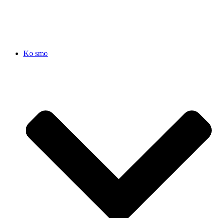
SRB
|
ENG
Ko smo