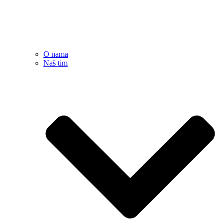
O nama
Naš tim