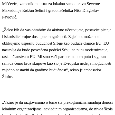
Miščević, zamenik ministra za lokalnu samoupravu Severne
Makedonije Erdžan Selimi i gradonačelnika Niša Dragoslav
Pavlović.
„Želeo bih da vas ohrabrim da aktivno učestvujete, postavite pitanja
i iskoristite brojne dostupne mogućnosti. Zajedno, možemo da
oblikujemo uspešnu budućnost Srbije kao buduće članice EU. EU
nastavlja da bude posvećena podršci Srbiji na putu modernizacije,
rasta i članstva u EU. Mi smo vaši partneri na tom putu i siguran
sam da ćemo kroz skupove kao što je Evropska nedelja mogućnosti
zajedno nastaviti da gradimo budućnost“, rekao je ambasador
Žiofre.
„Važno je da razgovaramo o tome šta prekogranična saradnja donosi
lokalnim organizacijama, nevladinim organizacijama, do nivoa škola