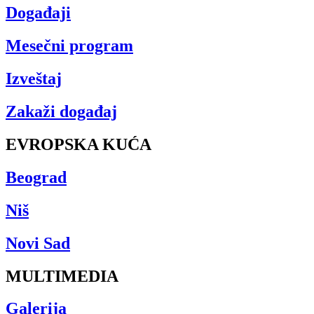
Događaji
Mesečni program
Izveštaj
Zakaži događaj
EVROPSKA KUĆA
Beograd
Niš
Novi Sad
MULTIMEDIA
Galerija