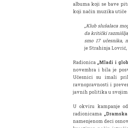
albuma koji se bave pit
koji način muzika utiče 
„Klub slušalaca mog
da kritički razmišlja
smo 17 učesnika, m
je Strahinja Lovrić
Radionica
„Mladi i glo
novembra i bila je pos
Učesnici su imali pri
ravnopravnosti i preven
javnih politika u svoji
U okviru kampanje odr
radionicama
„Dramska 
namenjenom deci osnovno