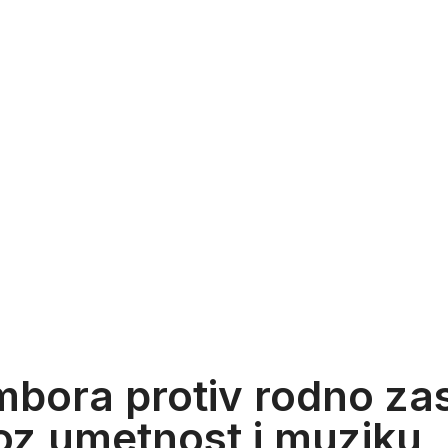
mbora protiv rodno z
roz umetnost i muziku