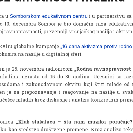
ra u
i u partnerstvu s
Somborskom edukativnom centru
o 10. decembra Sombor je bio domaćin niza edukativn
j ravnopravnosti, prevenciji vršnjačkog nasilja i aktiv
okviru globalne kampanje
„16 dana aktivizma protiv rodno
usira na nasilje u digitalnoj sferi.
ren je 25. novembra radionicom
„Rodna ravnopravnost i
ladima uzrasta od 15 do 30 godina. Učesnici su razg
sudama i zakonodavnom okviru koji štiti mlade od raz
en je na prepoznavanje i reagovanje na nasilje u sv
 učešće mladih kroz diskusije i analizu konkretnih prime
dionica
„Klub slušalaca – šta nam muzika poručuje?
ku kao sredstvo društvene promene. Kroz analizu tek