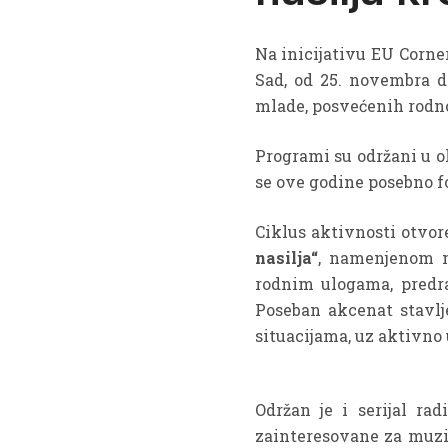
Na inicijativu EU Corne
Sad, od 25. novembra d
mlade, posvećenih rodno
Programi su održani u 
se ove godine posebno fok
Ciklus aktivnosti otvo
nasilja“
, namenjenom m
rodnim ulogama, predra
Poseban akcenat stavlj
situacijama, uz aktivno
Održan je i serijal ra
zainteresovane za muzi