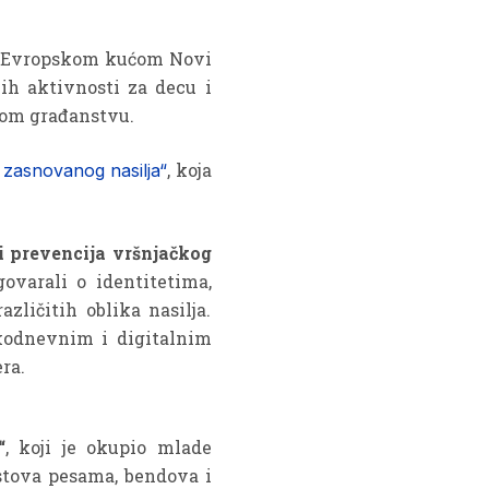
a Evropskom kućom Novi
ih aktivnosti za decu i
nom građanstvu.
, koja
 zasnovanog nasilja“
 prevencija vršnjačkog
ovarali o identitetima,
ličitih oblika nasilja.
akodnevnim i digitalnim
ra.
“
, koji je okupio mlade
stova pesama, bendova i