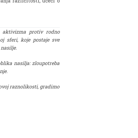
ja različitosti, učeći o
a aktivizma protiv rodno
j sferi, koje postaje sve
nasilje.
blika nasilja: zloupotreba
nje.
ovoj raznolikosti, gradimo