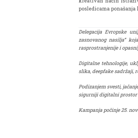
kreativan način istraži
posledicama ponašanja k
Delegacija Evropske uni
zasnovanog nasilja“ koja
rasprostranjenije i opasni
Digitalne tehnologije, uk
slika, deepfake sadržaji
Podizanjem svesti, jačanj
sigurniji digitalni prostor
Kampanja počinje 25. nove