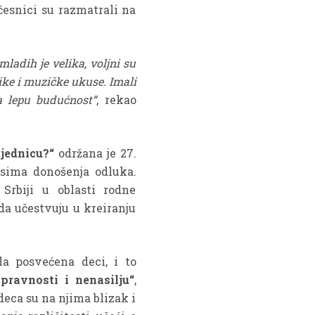
česnici su razmatrali na
adih je velika, voljni su
dike i muzičke ukuse. Imali
a lepu budućnost“
, rekao
ajednicu?“
održana je 27.
esima donošenja odluka.
Srbiji u oblasti rodne
da učestvuju u kreiranju
a posvećena deci, i to
ravnosti i nenasilju“
,
eca su na njima blizak i