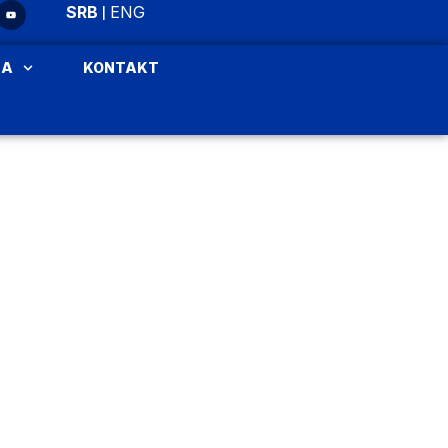
|
SRB
ENG
JA
KONTAKT