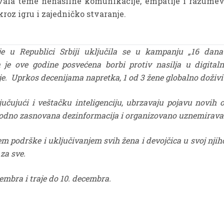
vala teme nenasilne komunikacije, empatije i razumevan
roz igru i zajedničko stvaranje.
je u Republici Srbiji uključila se u kampanju „16 dan
 je ove godine posvećena borbi protiv nasilja u digitalno
je. Uprkos decenijama napretka, 1 od 3 žene globalno doživi 
ljučujući i veštačku inteligenciju, ubrzavaju pojavu novih o
, rodno zasnovana dezinformacija i organizovano uznemirava
em podrške i uključivanjem svih žena i devojčica u svoj njih
 za sve.
mbra i traje do 10. decembra.