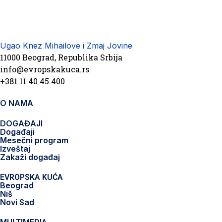
Ugao Knez Mihailove i Zmaj Jovine
11000 Beograd, Republika Srbija
info@evropskakuca.rs
+381 11 40 45 400
O NAMA
DOGAĐAJI
Događaji
Mesečni program
Izveštaj
Zakaži događaj
EVROPSKA KUĆA
Beograd
Niš
Novi Sad