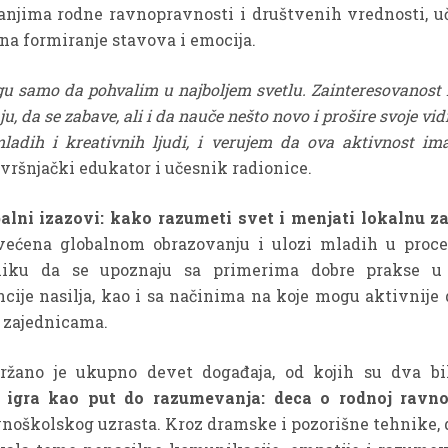
anjima rodne ravnopravnosti i društvenih vrednosti, u
na formiranje stavova i emocija.
u samo da pohvalim u najboljem svetlu. Zainteresovanost ml
ju, da se zabave, ali i da nauče nešto novo i prošire svoje vi
ladih i kreativnih ljudi, i verujem da ova aktivnost im
, vršnjački edukator i učesnik radionice.
balni izazovi: kako razumeti svet i menjati lokalnu z
većena globalnom obrazovanju i ulozi mladih u proc
liku da se upoznaju sa primerima dobre prakse u 
cije nasilja, kao i sa načinima na koje mogu aktivnije 
m zajednicama.
žano je ukupno devet događaja, od kojih su dva bil
igra kao put do razumevanja: deca o rodnoj ravnop
školskog uzrasta. Kroz dramske i pozorišne tehnike, d