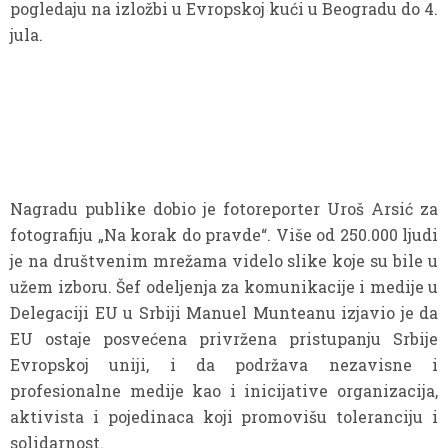
pogledaju na izložbi u Evropskoj kući u Beogradu do 4.
jula.
Nagradu publike dobio je fotoreporter Uroš Arsić za
fotografiju „Na korak do pravde“. Više od 250.000 ljudi
je na društvenim mrežama videlo slike koje su bile u
užem izboru. Šef odeljenja za komunikacije i medije u
Delegaciji EU u Srbiji Manuel Munteanu izjavio je da
EU ostaje posvećena privržena pristupanju Srbije
Evropskoj uniji, i da podržava nezavisne i
profesionalne medije kao i inicijative organizacija,
aktivista i pojedinaca koji promovišu toleranciju i
solidarnost.