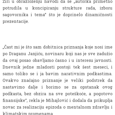
Žiri u obrazloženju navodi da se „autorka primetno
potrudila u koncipiranju strukture rada, izboru
sagovornika i tema“ što je doprinelo dinamičnosti
prezentacije.
„Čast mi je što sam dobitnica priznanja koje nosi ime
po Draganu Janjiću, novinaru koji nas je sve zadužio
da ovaj posao obavljamo časno i u interesu javnosti.
Dnevnik jedne mladosti postoji tek šest meseci, i
samo toliko se i ja bavim narativnim podkastima.
Ovakvo značajno priznanje je veliki podstrek da
nastavimo dalje i borimo se za opstanak ovog
podkasta, bez obzira na sve poteškoće, a pogotovo
finansijske“, rekla je Mihajlović i dodala da prikuplja
novac za realizaciju epizoda o mentalnom zdravlju i
klimatskim promenama.