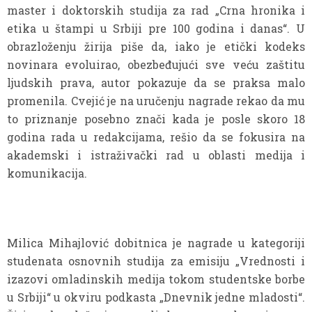
master i doktorskih studija za rad „Crna hronika i
etika u štampi u Srbiji pre 100 godina i danas“. U
obrazloženju žirija piše da, iako je etički kodeks
novinara evoluirao, obezbeđujući sve veću zaštitu
ljudskih prava, autor pokazuje da se praksa malo
promenila. Cvejić je na uručenju nagrade rekao da mu
to priznanje posebno znači kada je posle skoro 18
godina rada u redakcijama, rešio da se fokusira na
akademski i istraživački rad u oblasti medija i
komunikacija.
Milica Mihajlović dobitnica je nagrade u kategoriji
studenata osnovnih studija za emisiju „Vrednosti i
izazovi omladinskih medija tokom studentske borbe
u Srbiji“ u okviru podkasta „Dnevnik jedne mladosti“.