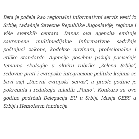
Beta je počela kao regionalni informativni servis vesti iz
Srbije, tadašnje Savezne Republike Jugoslavije, regiona i
više svetskih centara. Danas ova agencija emituje
savremene multimedijalne informativne sadržaje
poštujući zakone, kodekse novinara, profesionalne i
etičke standarde. Agencija posebnu pažnju posvećuje
temama ekologije u okviru rubrike „Zelena Srbija“,
redovno prati i evropske integracione politike kojima se
bavi sajt „Dnevni evropski servis“, a prošle godine je
pokrenula i redakciju mladih „Fomo“. Konkurs su ove
godine podržali Delegacija EU u Srbiji, Misija OEBS u
Srbiji i Hemofarm fondacija.