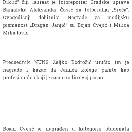
Diklić“ čiji laureat je fotoreporter Gradske uprave
Banjaluka Aleksandar Čavić za fotografiju „Sreća“.
Ovogodišnji dobitnici Nagrade za medijsku
pismenost „Dragan Janjić“ su Bojan Cvejić i Milica
Mihajlović.
Predsednik NUNS Željko Bodrožić uručio im je
nagrade i kazao da Janjića kolege pamte kao
profesionalca koji je časno radio svoj posao.
Bojan Cvejić je nagrađen u kategoriji studenata