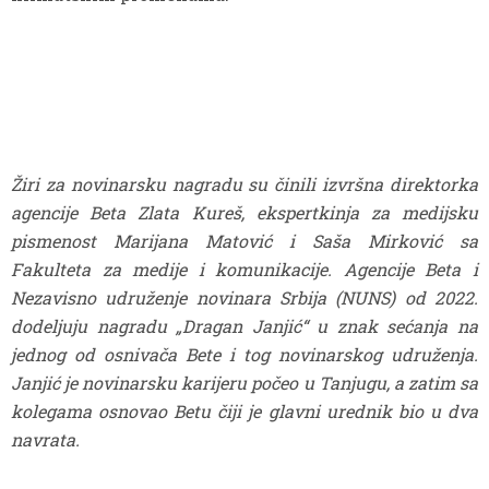
Žiri za novinarsku nagradu su činili izvršna direktorka
agencije Beta Zlata Kureš, ekspertkinja za medijsku
pismenost Marijana Matović i Saša Mirković sa
Fakulteta za medije i komunikacije. Agencije Beta i
Nezavisno udruženje novinara Srbija (NUNS) od 2022.
dodeljuju nagradu „Dragan Janjić“ u znak sećanja na
jednog od osnivača Bete i tog novinarskog udruženja.
Janjić je novinarsku karijeru počeo u Tanjugu, a zatim sa
kolegama osnovao Betu čiji je glavni urednik bio u dva
navrata.