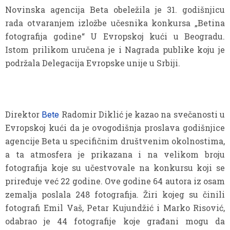
Novinska agencija Beta obeležila je 31. godišnjicu
rada otvaranjem izložbe učesnika konkursa „Betina
fotografija godine“ U Evropskoj kući u Beogradu.
Istom prilikom uručena je i Nagrada publike koju je
podržala Delegacija Evropske unije u Srbiji.
Direktor
Radomir Diklić je kazao na svečanosti u
Bete
Evropskoj kući da je ovogodišnja proslava godišnjice
agencije Beta u specifičnim društvenim okolnostima,
a ta atmosfera je prikazana i na velikom broju
fotografija koje su učestvovale na konkursu koji se
priređuje već 22 godine. Ove godine 64 autora iz osam
zemalja poslala 248 fotografija. Žiri kojeg su činili
fotografi Emil Vaš, Petar Kujundžić i Marko Risović,
odabrao je 44 fotografije koje građani mogu da