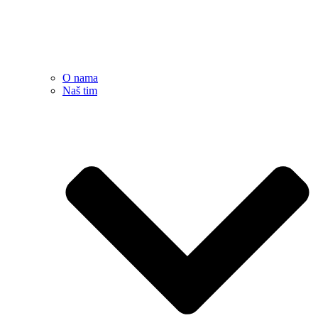
O nama
Naš tim