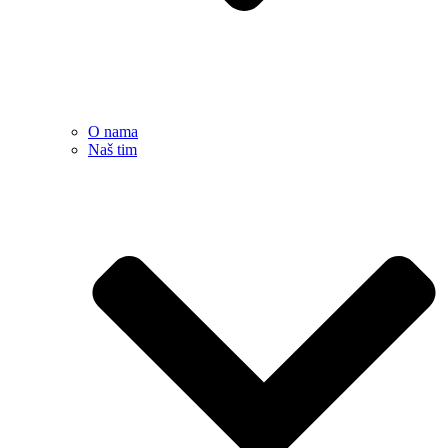
O nama
Naš tim