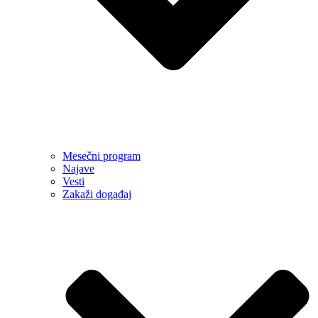
Mesečni program
Najave
Vesti
Zakaži događaj