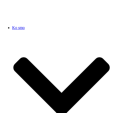
SRB
|
ENG
Ko smo