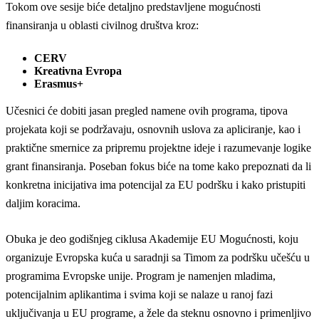
Tokom ove sesije biće detaljno predstavljene mogućnosti
finansiranja u oblasti civilnog društva kroz:
CERV
Kreativna Evropa
Erasmus+
Učesnici će dobiti jasan pregled namene ovih programa, tipova
projekata koji se podržavaju, osnovnih uslova za apliciranje, kao i
praktične smernice za pripremu projektne ideje i razumevanje logike
grant finansiranja. Poseban fokus biće na tome kako prepoznati da li
konkretna inicijativa ima potencijal za EU podršku i kako pristupiti
daljim koracima.
Obuka je deo godišnjeg ciklusa Akademije EU Mogućnosti, koju
organizuje Evropska kuća u saradnji sa Timom za podršku učešću u
programima Evropske unije. Program je namenjen mladima,
potencijalnim aplikantima i svima koji se nalaze u ranoj fazi
uključivanja u EU programe, a žele da steknu osnovno i primenljivo