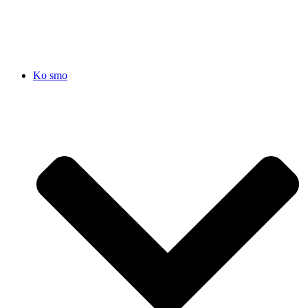
SRB
|
ENG
Ko smo