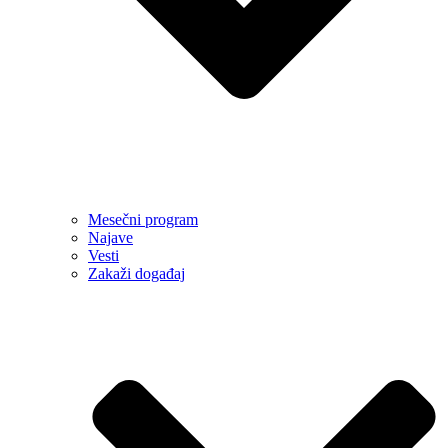
Mesečni program
Najave
Vesti
Zakaži događaj