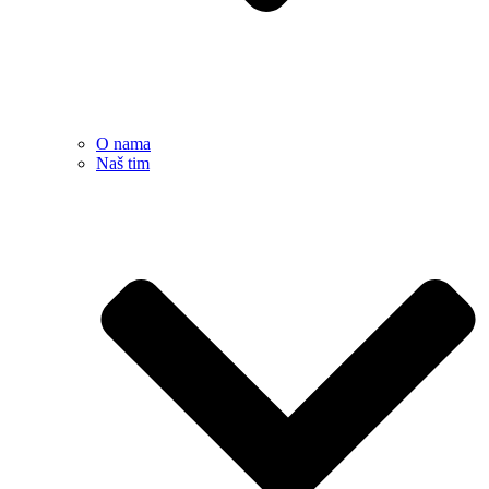
O nama
Naš tim