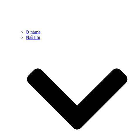
O nama
Naš tim