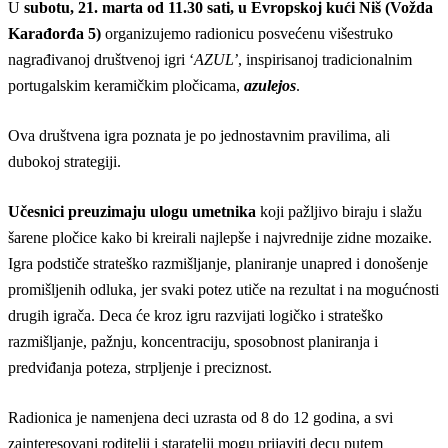
U
subotu, 21. marta od 11.30 sati, u Evropskoj kući Niš (Vožda
Karađorđa 5)
organizujemo radionicu posvećenu višestruko
nagrađivanoj društvenoj igri ‘
AZUL’
, inspirisanoj tradicionalnim
portugalskim keramičkim pločicama,
azulejos
.
Ova društvena igra poznata je po jednostavnim pravilima, ali
dubokoj strategiji.
Učesnici preuzimaju ulogu umetnika
koji pažljivo biraju i slažu
šarene pločice kako bi kreirali najlepše i najvrednije zidne mozaike.
Igra podstiče strateško razmišljanje, planiranje unapred i donošenje
promišljenih odluka, jer svaki potez utiče na rezultat i na mogućnosti
drugih igrača. Deca će kroz igru razvijati logičko i strateško
razmišljanje, pažnju, koncentraciju, sposobnost planiranja i
predviđanja poteza, strpljenje i preciznost.
Radionica je namenjena deci uzrasta od 8 do 12 godina, a svi
zainteresovani roditelji i staratelji mogu prijaviti decu putem