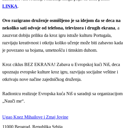
LINKA
.
Ovo razigrano druženje osmišljeno je sa idejom da se deca na
nekoliko sati odvoje od telefona, televizora i drugih ekrana
, a
zauzvrat dobiju priliku da kroz igru istraže kulturu Portugala,
razvijaju kreativnost i otkriju koliko učenje može biti zabavno kada
je povezano sa bojama, umetnošću i timskim duhom.
Kroz ciklus BEZ EKRANA! Zabava u Evropskoj kući Niš, deca
upoznaju evropske kulture kroz igru, razvijaju socijalne veštine i
otkrivaju nove načine zajedničkog druženja.
Radionicu realizuje Evropska kuća Niš u saradnji sa organizacijom
„Nauči me“.
Ugao Knez Mihailove i Zmaj Jovine
11000 Beograd, Republika Srbija