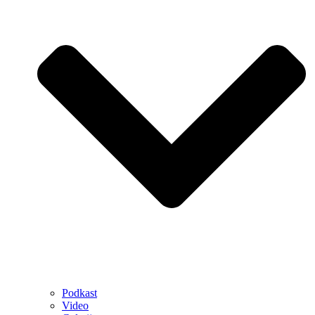
Podkast
Video