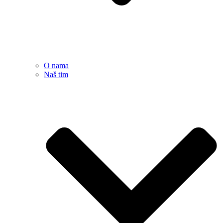
O nama
Naš tim