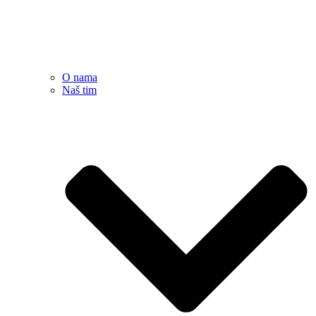
O nama
Naš tim