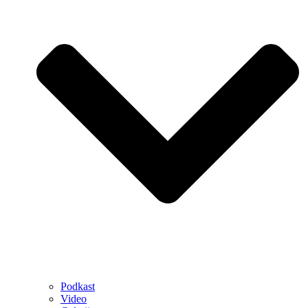
Podkast
Video