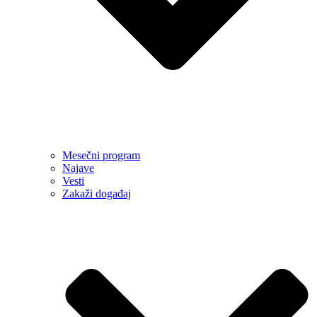
Mesečni program
Najave
Vesti
Zakaži događaj