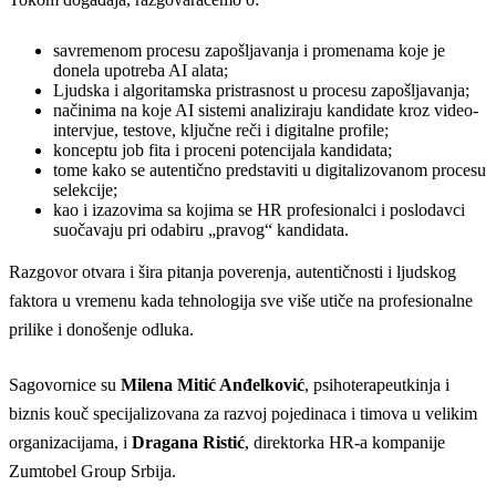
savremenom procesu zapošljavanja i promenama koje je
donela upotreba AI alata;
Ljudska i algoritamska pristrasnost u procesu zapošljavanja;
načinima na koje AI sistemi analiziraju kandidate kroz video-
intervjue, testove, ključne reči i digitalne profile;
konceptu job fita i proceni potencijala kandidata;
tome kako se autentično predstaviti u digitalizovanom procesu
selekcije;
kao i izazovima sa kojima se HR profesionalci i poslodavci
suočavaju pri odabiru „pravog“ kandidata.
Razgovor otvara i šira pitanja poverenja, autentičnosti i ljudskog
faktora u vremenu kada tehnologija sve više utiče na profesionalne
prilike i donošenje odluka.
Sagovornice su
Milena Mitić Anđelković
, psihoterapeutkinja i
biznis kouč specijalizovana za razvoj pojedinaca i timova u velikim
organizacijama, i
Dragana Ristić
, direktorka HR-a kompanije
Zumtobel Group Srbija.