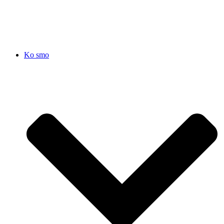
SRB
|
ENG
Ko smo