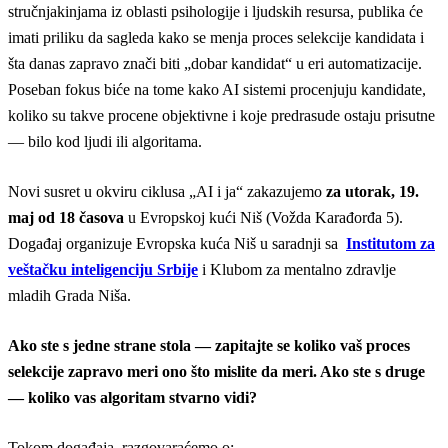
stručnjakinjama iz oblasti psihologije i ljudskih resursa, publika će
imati priliku da sagleda kako se menja proces selekcije kandidata i
šta danas zapravo znači biti „dobar kandidat“ u eri automatizacije.
Poseban fokus biće na tome kako AI sistemi procenjuju kandidate,
koliko su takve procene objektivne i koje predrasude ostaju prisutne
— bilo kod ljudi ili algoritama.
Novi susret u okviru ciklusa „AI i ja“ zakazujemo
za utorak, 19.
maj od 18 časova
u Evropskoj kući Niš (Vožda Karađorđa 5).
Događaj organizuje Evropska kuća Niš u saradnji sa
Institutom za
veštačku inteligenciju Srbije
i Klubom za mentalno zdravlje
mladih Grada Niša.
Ako ste s jedne strane stola — zapitajte se koliko vaš proces
selekcije zapravo meri ono što mislite da meri. Ako ste s druge
— koliko vas algoritam stvarno vidi?
Tokom događaja, razgovaraćemo o: