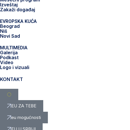
Izveštaj
Zakaži događaj
EVROPSKA KUĆA
Beograd
Niš
Novi Sad
MULTIMEDIA
Galerija
Podkast
Video
Logo i vizuali
KONTAKT
EU ZA TEBE
eu mogućnosti
EU U SRBIJI