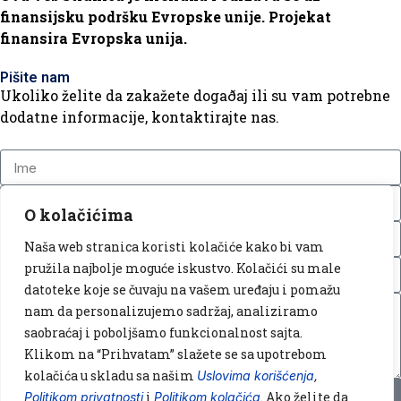
finansijsku podršku Evropske unije. Projekat
finansira Evropska unija.
Pišite nam
Ukoliko želite da zakažete dogaðaj ili su vam potrebne
dodatne informacije, kontaktirajte nas.
O kolačićima
Naša web stranica koristi kolačiće kako bi vam
pružila najbolje moguće iskustvo. Kolačići su male
datoteke koje se čuvaju na vašem uređaju i pomažu
nam da personalizujemo sadržaj, analiziramo
saobraćaj i poboljšamo funkcionalnost sajta.
Klikom na “Prihvatam” slažete se sa upotrebom
kolačića u skladu sa našim
,
Uslovima korišćenja
POŠALJI
i
. Ako želite da
Politikom privatnosti
Politikom kolačića