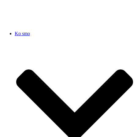
SRB
|
ENG
Ko smo