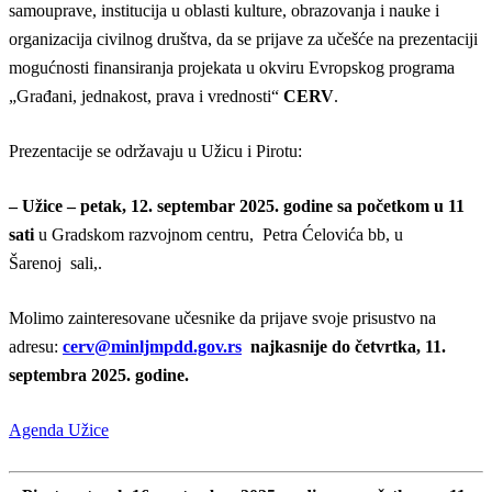
samouprave, institucija u oblasti kulture, obrazovanja i nauke i
organizacija civilnog društva, da se prijave za učešće na prezentaciji
mogućnosti finansiranja projekata u okviru Evropskog programa
„Građani, jednakost, prava i vrednosti“
CERV
.
Prezentacije se održavaju u Užicu i Pirotu:
– Užic
e –
petak, 12. septembar 2025. godine
sa početkom u 11
sati
u Gradskom razvojnom centru, Petra Ćelovića bb, u
Šarenoj sali,.
Molimo zainteresovane učesnike da prijave svoje prisustvo na
adresu:
cerv@minljmpdd.gov.rs
najkasnije do četvrtka, 11.
septembra 2025. godine.
Agenda Užice