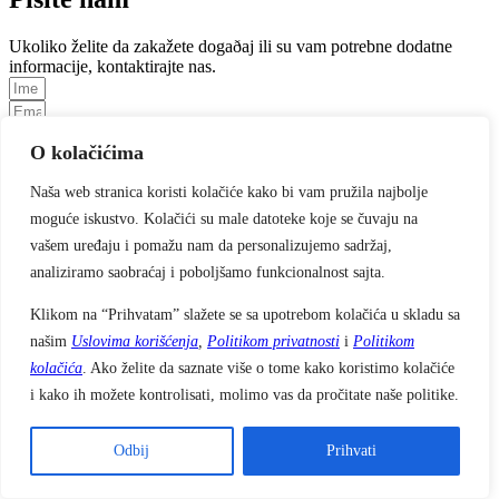
Ukoliko želite da zakažete dogaðaj ili su vam potrebne dodatne
informacije, kontaktirajte nas.
O kolačićima
Naša web stranica koristi kolačiće kako bi vam pružila najbolje
moguće iskustvo. Kolačići su male datoteke koje se čuvaju na
vašem uređaju i pomažu nam da personalizujemo sadržaj,
POŠALJI
analiziramo saobraćaj i poboljšamo funkcionalnost sajta.
Copyright EU Delegation to Serbia 2026.
Klikom na “Prihvatam” slažete se sa upotrebom kolačića u skladu sa
All Right Reserved.
našim
Uslovima korišćenja
,
Politikom privatnosti
i
Politikom
kolačića
. Ako želite da saznate više o tome kako koristimo kolačiće
Kolačići
i kako ih možete kontrolisati, molimo vas da pročitate naše politike.
Politika privatnosti
Uslovi korišćenja
Odbij
Prihvati
Kolačići
Politika privatnosti