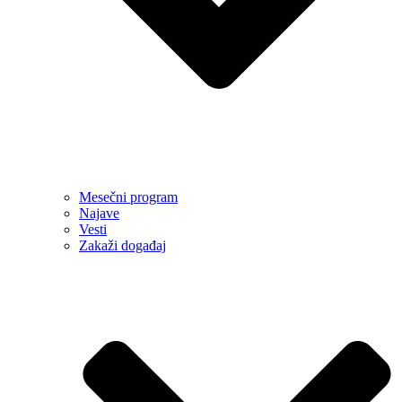
Mesečni program
Najave
Vesti
Zakaži događaj