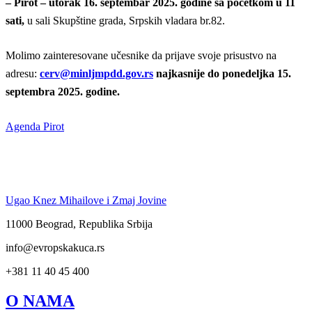
– Pirot – utorak 16. septembar 2025. godine sa početkom u 11
sati,
u sali Skupštine grada, Srpskih vladara br.82.
Molimo zainteresovane učesnike da prijave svoje prisustvo na
adresu:
cerv@minljmpdd.gov.rs
najkasnije do ponedeljka 15.
septembra 2025. godine.
Agenda Pirot
Ugao Knez Mihailove i Zmaj Jovine
11000 Beograd, Republika Srbija
info@evropskakuca.rs
+381 11 40 45 400
O NAMA