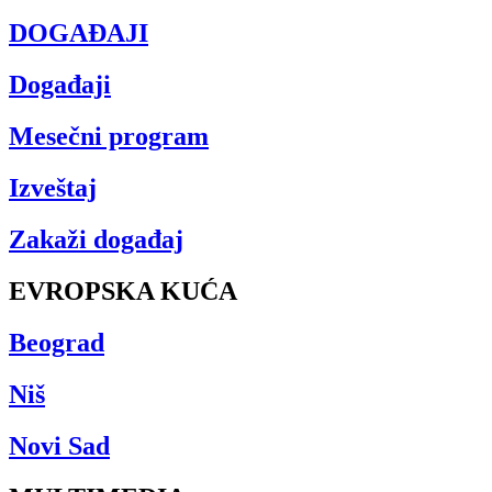
DOGAĐAJI
Događaji
Mesečni program
Izveštaj
Zakaži događaj
EVROPSKA KUĆA
Beograd
Niš
Novi Sad