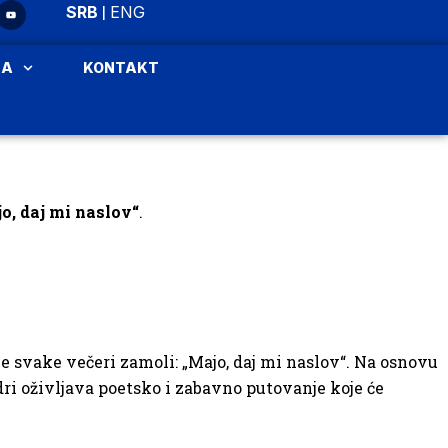
|
SRB
ENG
JA
KONTAKT
o, daj mi naslov“
.
 je svake večeri zamoli: „Majo, daj mi naslov“. Na osnovu
dri oživljava poetsko i zabavno putovanje koje će