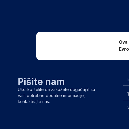
Ova 
Evro
Pišite nam
Ukoliko želite da zakažete dogaðaj ili su
vam potrebne dodatne informacije,
kontaktirajte nas.