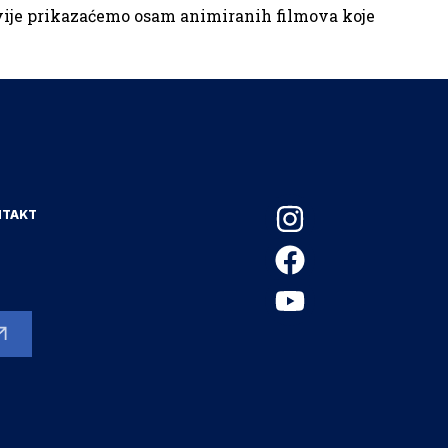
evije prikazaćemo osam animiranih filmova koje
NTAKT