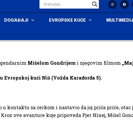
DOGAĐAJI
EVROPSKE KUĆE
MULTIMEDI
legendarnim
Mišelom Gondrijem
i njegovim filmom
„Maj
 u Evropskoj kući Niš (Vožda Karađorđa 5).
o u kontaktu sa ćerkom i nastavio da joj priča priče, otac
. Kroz ove avanture koje pripoveda Pjer Ninej, Mišel Gon