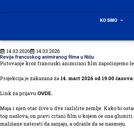
KO SMO
14.03.2026
14.03.2026
Revija francuskog animiranog filma u Nišu
Putovanje kroz francuski animirani film započinjemo 
Projekcija je zakazana za
14. mart 2026 od 19.00 časova
Link za prijavu
OVDE.
Maja i njen otac žive u dve različite zemlje. Kako bi osta
tog naslova, on pravi crtani film u kojem će ona glumiti
mališane naterati da sanjaju, a odrasle da se nasmeju.