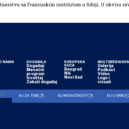
tnerstvu sa Francuskim institutom u Srbiji. U okviru r
O NAMA
DOGAĐAJI
EVROPSKA
MULTIMEDIA
KO
Događaji
KUĆA
Galerija
Beograd
Mesečni
Podkast
Niš
program
Video
Novi Sad
Izveštaj
Logo i
Zakaži događaj
vizuali
EU ZA TEBE
EU MOGUĆNOSTI
EU U SRBIJI