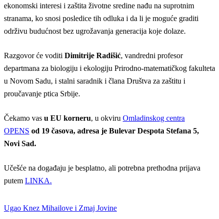
ekonomski interesi i zaštita životne sredine nađu na suprotnim
stranama, ko snosi posledice tih odluka i da li je moguće graditi
održivu budućnost bez ugrožavanja generacija koje dolaze.
Razgovor će voditi
Dimitrije Radišić
, vandredni profesor
departmana za biologiju i ekologiju Prirodno-matematičkog fakulteta
u Novom Sadu, i stalni saradnik i člana Društva za zaštitu i
proučavanje ptica Srbije.
Čekamo vas
u EU korneru
, u okviru
Omladinskog centra
OPENS
od 19 časova, adresa je Bulevar Despota Stefana 5,
Novi Sad.
Učešće na događaju je besplatno, ali potrebna prethodna prijava
putem
LINKA.
Ugao Knez Mihailove i Zmaj Jovine