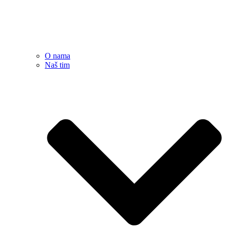
O nama
Naš tim