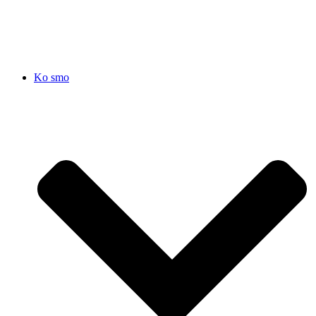
SRB
|
ENG
Ko smo