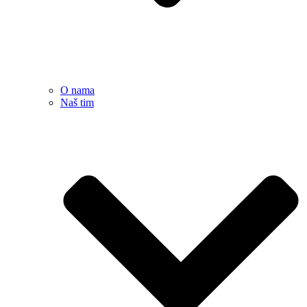
O nama
Naš tim