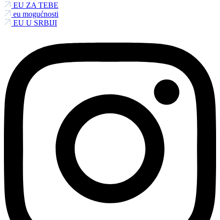
EU ZA TEBE
eu mogućnosti
EU U SRBIJI