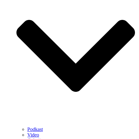
Podkast
Video