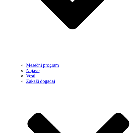
Mesečni program
Najave
Vesti
Zakaži događaj