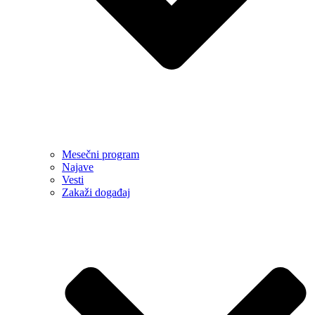
Mesečni program
Najave
Vesti
Zakaži događaj