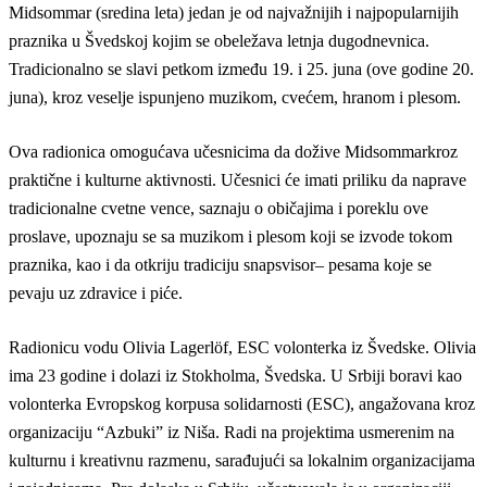
Midsommar
(sredina leta) jedan je od najvažnijih i najpopularnijih
praznika u Švedskoj kojim se obeležava letnja dugodnevnica.
Tradicionalno se slavi petkom između 19. i 25. juna (ove godine 20.
juna), kroz veselje ispunjeno muzikom, cvećem, hranom i plesom.
Ova radionica omogućava učesnicima da dožive
Midsommar
kroz
praktične i kulturne aktivnosti
. Učesnici će imati priliku da naprave
tradicionalne cvetne vence, saznaju o običajima i poreklu ove
proslave, upoznaju se s
a
muzikom i pleso
m
koji se izvode tokom
praznika, kao i da otkriju tradiciju
snapsvisor
– pesama koje se
pevaju uz zdravice i piće.
Radionicu vodu
Olivia
Lagerlöf
,
ESC
volonterka
iz Švedske.
Olivia
ima 23 godine i dolazi iz Stokholma, Švedska. U Srbiji boravi kao
volonterka
Evropskog korpusa solidarnosti (ESC), angažovana kroz
organizaciju “
Azbuki
” iz Niša. Radi na projektima usmerenim na
kulturnu i kreativnu razmenu, sarađujući sa lokalnim organizacijama