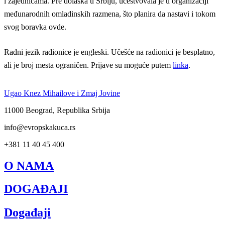
i zajednicama. Pre dolaska u Srbiju, učestvovala je u organizaciji
međunarodnih omladinskih razmena, što planira da nastavi i tokom
svog boravka ovde.
Radni jezik radionice je engleski
. Učešće na radionici je besplatno,
ali je broj mesta ograničen. Prijave su moguće putem
li
n
ka
.
Ugao Knez Mihailove i Zmaj Jovine
11000 Beograd, Republika Srbija
info@evropskakuca.rs
+381 11 40 45 400
O NAMA
DOGAĐAJI
Događaji