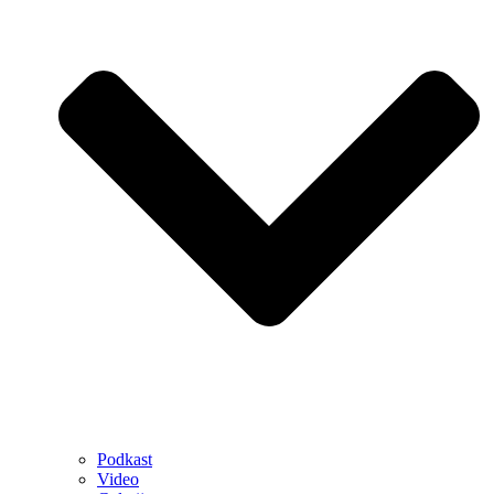
Podkast
Video