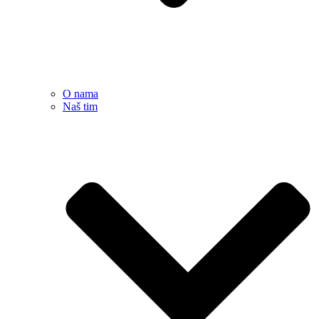
O nama
Naš tim