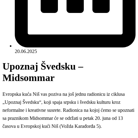
20.06.2025
Upoznaj Švedsku –
Midsommar
Evropska kuća Niš vas poziva na još jednu radionic
u
iz ciklusa
„Upoznaj Švedsku“, koji spaja srpsku i švedsku kulturu kroz
neformalne i kreativne susrete. Radionica na kojoj ćemo
se upoznati
sa praznikom
Midsommar
će se održati
u p
etak
20. juna
od 13
časova u Evropskoj kući Niš (Vožda Karađorđa 5).