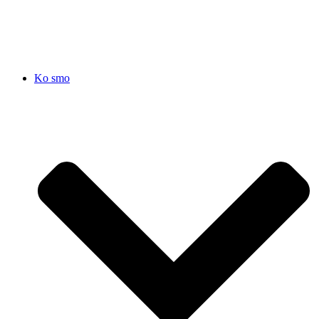
SRB
|
ENG
Ko smo