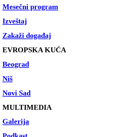
Mesečni program
Izveštaj
Zakaži događaj
EVROPSKA KUĆA
Beograd
Niš
Novi Sad
MULTIMEDIA
Galerija
Podkast