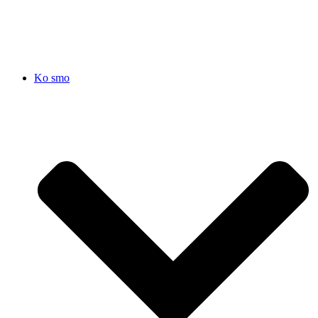
SRB
|
ENG
Ko smo