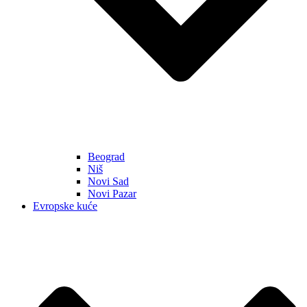
Beograd
Niš
Novi Sad
Novi Pazar
Evropske kuće