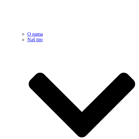
O nama
Naš tim