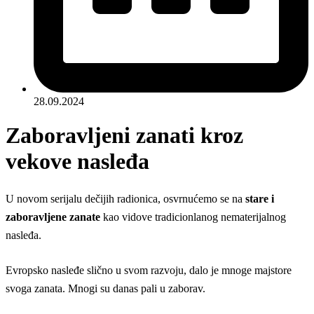
28.09.2024
Zaboravljeni zanati kroz
vekove nasleđa
U novom serijalu dečijih radionica, osvrnućemo se na
stare i
zaboravljene zanate
kao vidove tradicionlanog nematerijalnog
nasleđa.
Evropsko nasleđe slično u svom razvoju, dalo je mnoge majstore
svoga zanata.
Mnogi su danas pali u zaborav.