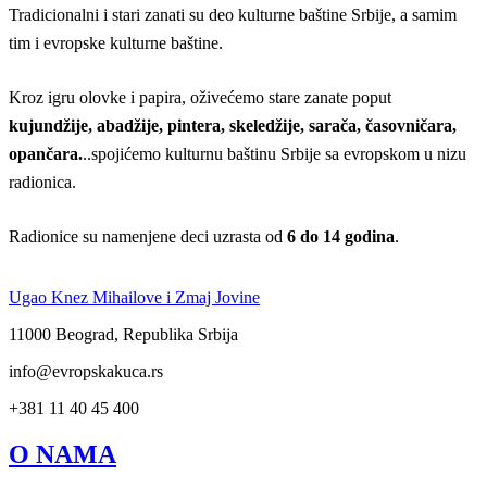
Tradicionalni i stari zanati su deo kulturne baštine Srbije, a samim
tim i evropske kulturne baštine.
Kroz igru olovke i papira, oživećemo stare zanate poput
kujundžije, abadžije, pintera, skeledžije, sarača, časovničara,
opančara.
..spojićemo kulturnu baštinu Srbije sa evropskom u nizu
radionica.
Radionice su namenjene deci uzrasta od
6 do 14 godina
.
Ugao Knez Mihailove i Zmaj Jovine
11000 Beograd, Republika Srbija
info@evropskakuca.rs
+381 11 40 45 400
O NAMA