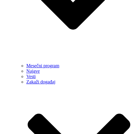
Mesečni program
Najave
Vesti
Zakaži događaj