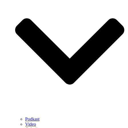
Podkast
Video