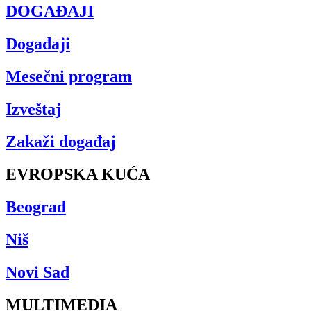
DOGAĐAJI
Događaji
Mesečni program
Izveštaj
Zakaži događaj
EVROPSKA KUĆA
Beograd
Niš
Novi Sad
MULTIMEDIA