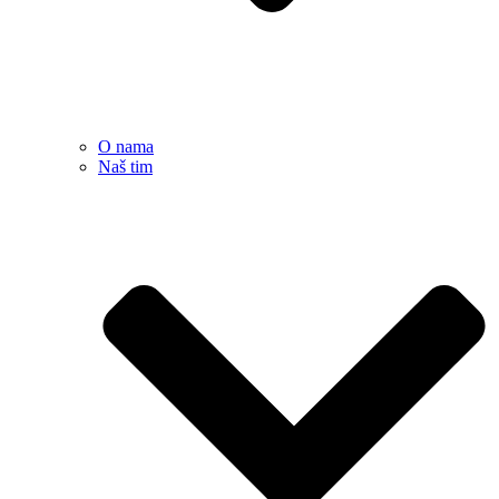
O nama
Naš tim