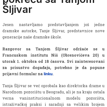
Šljivar
Jesen nastavljamo predstavljanjem još jedne
dramske autorke, Tanje Šljivar, predstavnice nove
generacije naše dramske škole.
Razgovor sa Tanjom Šljivar održaće se u
Francuskom institutu Niš (Obrenovićeva 20) u
utorak 1. oktobra od 18 časova. Svi zainteresovani
za prisustvo događaju, potrebno je da popune
prijavni formular na
.
linku
Tanja Šljivar se već oprobala kao direktorka drame u
Narodnom pozorištu u Beogradu, ali je na kraju ostala
verna vaninstitucionalnom modelu pozorišta,
istraživačkoj praksi i saradnji sa velikim brojem