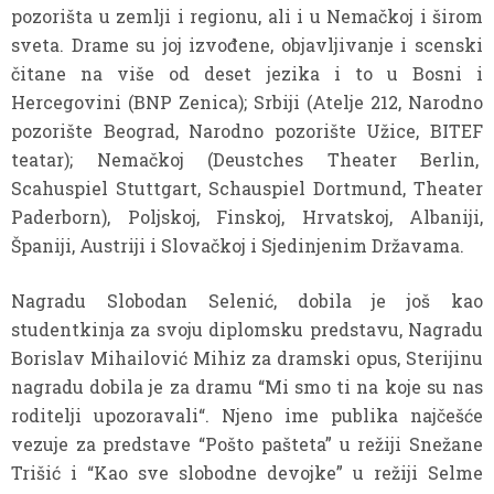
pozorišta u zemlji i regionu, ali i u Nemačkoj i širom
sveta. Drame su joj izvođene, objavljivanje i scenski
čitane na više od deset jezika i to u Bosni i
Hercegovini (BNP Zenica); Srbiji (Atelje 212, Narodno
pozorište Beograd, Narodno pozorište Užice, BITEF
teatar); Nemačkoj (Deustches Theater Berlin,
Scahuspiel Stuttgart, Schauspiel Dortmund, Theater
Paderborn), Poljskoj, Finskoj, Hrvatskoj, Albaniji,
Španiji, Austriji i Slovačkoj i Sjedinjenim Državama.
Nagradu Slobodan Selenić, dobila je još kao
studentkinja za svoju diplomsku predstavu, Nagradu
Borislav Mihailović Mihiz za dramski opus, Sterijinu
nagradu dobila je za dramu “Mi smo ti na koje su nas
roditelji upozoravali“. Njeno ime publika najčešće
vezuje za predstave “Pošto pašteta” u režiji Snežane
Trišić i “Kao sve slobodne devojke” u režiji Selme