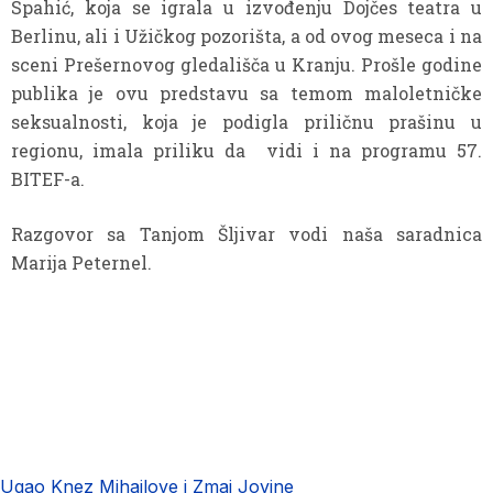
Spahić, koja se igrala u izvođenju Dojčes teatra u
Berlinu, ali i Užičkog pozorišta, a od ovog meseca i na
sceni Prešernovog gledališča u Kranju. Prošle godine
publika je ovu predstavu sa temom maloletničke
seksualnosti, koja je podigla priličnu prašinu u
regionu, imala priliku da vidi i na programu 57.
BITEF-a.
Razgovor sa Tanjom Šljivar vodi naša saradnica
Marija Peternel.
Ugao Knez Mihailove i Zmaj Jovine