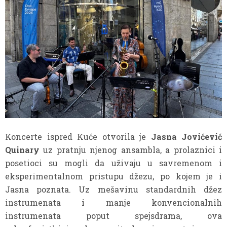
Koncerte ispred Kuće otvorila je
Jasna Jovićević
Quinary
uz pratnju njenog ansambla, a prolaznici i
posetioci su mogli da uživaju u savremenom i
eksperimentalnom pristupu džezu, po kojem je i
Jasna poznata. Uz mešavinu standardnih džez
instrumenata i manje konvencionalnih
instrumenata poput spejsdrama, ova