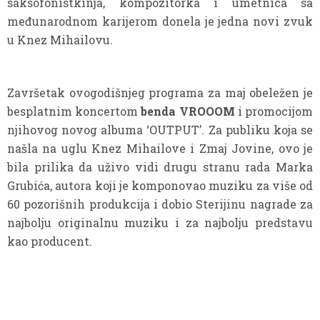
saksofonistkinja, kompozitorka i umetnica sa
međunarodnom karijerom donela je jedna novi zvuk
u Knez Mihailovu.
Završetak ovogodišnjeg programa za maj obeležen je
besplatnim koncertom
benda VROOOM
i promocijom
njihovog novog albuma ‘OUTPUT’. Za publiku koja se
našla na uglu Knez Mihailove i Zmaj Jovine, ovo je
bila prilika da uživo vidi drugu stranu rada Marka
Grubića, autora koji je komponovao muziku za više od
60 pozorišnih produkcija i dobio Sterijinu nagrade za
najbolju originalnu muziku i za najbolju predstavu
kao producent.