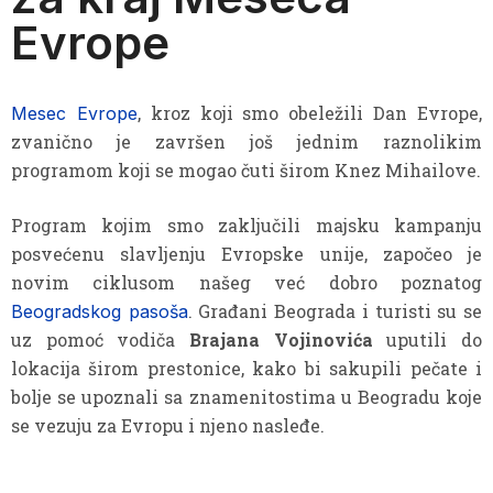
Evrope
, kroz koji smo obeležili Dan Evrope,
Mesec Evrope
zvanično je završen još jednim raznolikim
programom koji se mogao čuti širom Knez Mihailove.
Program kojim smo zaključili majsku kampanju
posvećenu slavljenju Evropske unije, započeo je
novim ciklusom našeg već dobro poznatog
. Građani Beograda i turisti su se
Beogradskog pasoša
uz pomoć vodiča
Brajana Vojinovića
uputili do
lokacija širom prestonice, kako bi sakupili pečate i
bolje se upoznali sa znamenitostima u Beogradu koje
se vezuju za Evropu i njeno nasleđe.