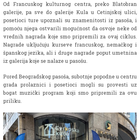
Od Francuskog kulturnog centra, preko Blatobran
galerije, pa sve do galerije Kula u Cetinjskoj ulici,
posetioci ture upoznali su znamenitosti iz pasoša, i
pomoću njega ostvarili mogućnost da osvoje neke od
vrednih nagrada koje smo pripremili za ovaj ciklus.
Nagrade uključuju kurseve francuskog, nemačkog i
španskog jezika, ali i druge nagrade poput umetnina
iz galerija koje se nalaze u pasošu.
Pored Beogradskog pasoša, subotnje popodne u centru
grada prolaznici i posetioci mogli su provesti uz
bogat muzički program koji smo pripremili za ovu
priliku.