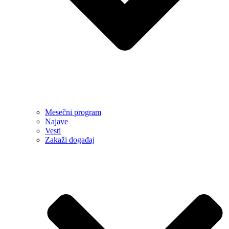
Mesečni program
Najave
Vesti
Zakaži događaj