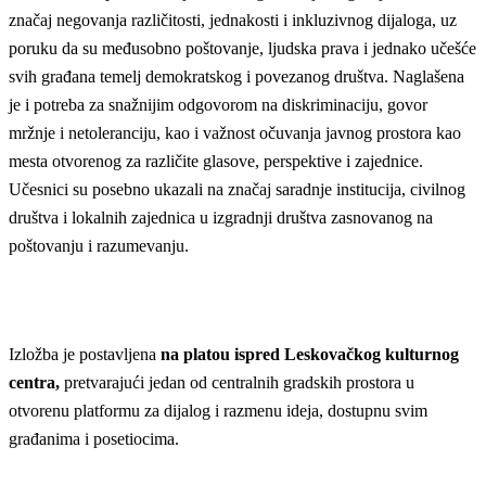
značaj negovanja različitosti, jednakosti i inkluzivnog dijaloga, uz
poruku da su međusobno poštovanje, ljudska prava i jednako učešće
svih građana temelj demokratskog i povezanog društva. Naglašena
je i potreba za snažnijim odgovorom na diskriminaciju, govor
mržnje i netoleranciju, kao i važnost očuvanja javnog prostora kao
mesta otvorenog za različite glasove, perspektive i zajednice.
Učesnici su posebno ukazali na značaj saradnje institucija, civilnog
društva i lokalnih zajednica u izgradnji društva zasnovanog na
poštovanju i razumevanju.
Izložba je postavljena
na platou ispred Leskovačkog kulturnog
centra,
pretvarajući jedan od centralnih gradskih prostora u
otvorenu platformu za dijalog i razmenu ideja, dostupnu svim
građanima i posetiocima.