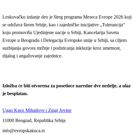
Leskovačko izdanje deo je šireg programa Meseca Evrope 2026 koji
se održava širom Srbije, kao i zajedničke inicijative „Tolerancija“
koju promovišu Ujedinjene nacije u Srbiji, Kancelarija Saveta
Evrope u Beogradu i Delegacija Evropske unije u Srbiji, sa ciljem
suzbijanja govora mržnje i podsticanja inkluzije kroz umetnost,
dijalog i angažovanje zajednice.
Izložba će biti otvorena za posetioce naredne dve nedelje, a ulaz
je besplatan.
Ugao Knez Mihailove i Zmaj Jovine
11000 Beograd, Republika Srbija
info@evropskakuca.rs