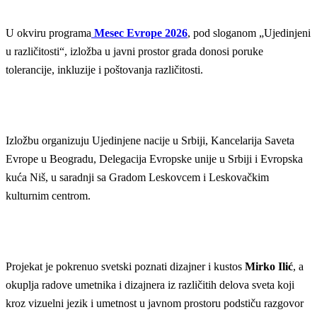
U okviru programa
Mesec Evrope 2026
, pod sloganom „Ujedinjeni
u različitosti“, izložba u javni prostor grada donosi poruke
tolerancije, inkluzije i poštovanja različitosti.
Izložbu organizuju Ujedinjene nacije u Srbiji, Kancelarija Saveta
Evrope u Beogradu, Delegacija Evropske unije u Srbiji i Evropska
kuća Niš, u saradnji sa Gradom Leskovcem i Leskovačkim
kulturnim centrom.
Projekat je pokrenuo svetski poznati dizajner i kustos
Mirko Ilić
, a
okuplja radove umetnika i dizajnera iz različitih delova sveta koji
kroz vizuelni jezik i umetnost u javnom prostoru podstiču razgovor