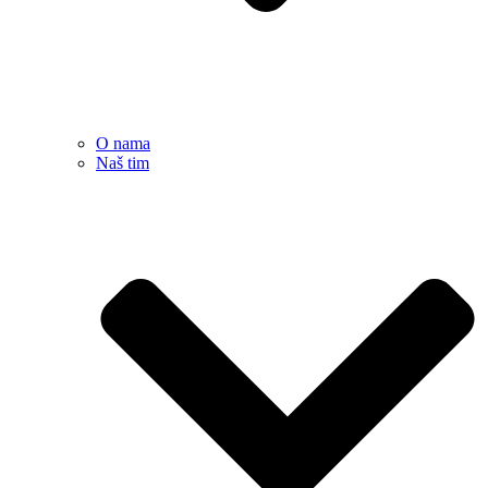
O nama
Naš tim