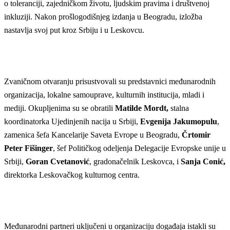
o toleranciji, zajedničkom životu, ljudskim pravima i društvenoj
inkluziji. Nakon prošlogodišnjeg izdanja u Beogradu, izložba
nastavlja svoj put kroz Srbiju i u Leskovcu.
Zvaničnom otvaranju prisustvovali su predstavnici međunarodnih
organizacija, lokalne samouprave, kulturnih institucija, mladi i
mediji. Okupljenima su se obratili
Matilde Mordt,
stalna
koordinatorka Ujedinjenih nacija u Srbiji,
Evgenija Jakumopulu
,
zamenica šefa Kancelarije Saveta Evrope u Beogradu,
Črtomir
Peter Fišinger
, šef Političkog odeljenja Delegacije Evropske unije u
Srbiji,
Goran Cvetanović
, gradonačelnik Leskovca, i
Sanja Conić,
direktorka Leskovačkog kulturnog centra.
Međunarodni partneri uključeni u organizaciju događaja istakli su