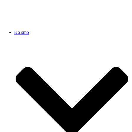
SRB
|
ENG
Ko smo