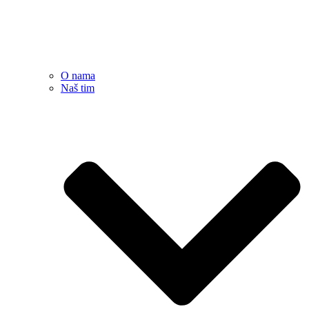
O nama
Naš tim