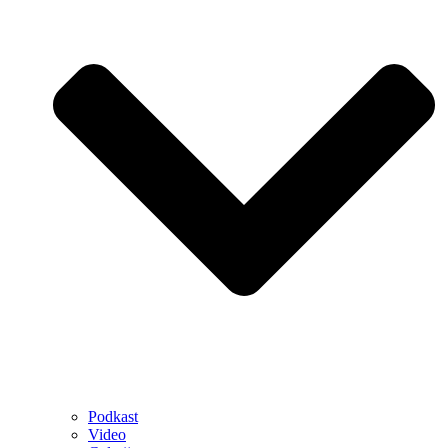
Podkast
Video