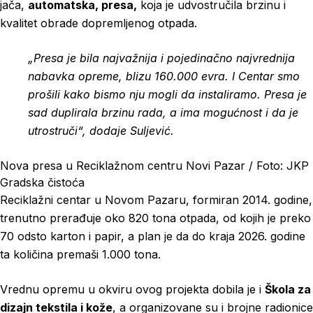
jača,
automatska, presa,
koja je udvostručila brzinu i
kvalitet obrade dopremljenog otpada.
„Presa je bila najvažnija i pojedinačno najvrednija
nabavka opreme, blizu 160.000 evra. I Centar smo
prošili kako bismo nju mogli da instaliramo. Presa je
sad duplirala brzinu rada, a ima mogućnost i da je
utrostruči“, dodaje Suljević.
Nova presa u Reciklažnom centru Novi Pazar / Foto: JKP
Gradska čistoća
Reciklažni centar u Novom Pazaru, formiran 2014. godine,
trenutno prerađuje oko 820 tona otpada, od kojih je preko
70 odsto karton i papir, a plan je da do kraja 2026. godine
ta količina premaši 1.000 tona.
Vrednu opremu u okviru ovog projekta dobila je i
Škola za
dizajn tekstila i kože
, a organizovane su i brojne radionice