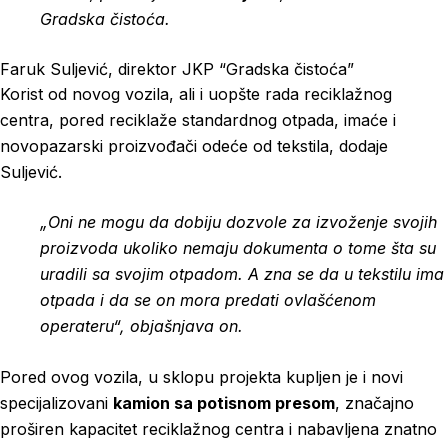
Gradska čistoća.
Faruk Suljević, direktor JKP “Gradska čistoća”
Korist od novog vozila, ali i uopšte rada reciklažnog
centra, pored reciklaže standardnog otpada, imaće i
novopazarski proizvođači odeće od tekstila, dodaje
Suljević.
„Oni ne mogu da dobiju dozvole za izvoženje svojih
proizvoda ukoliko nemaju dokumenta o tome šta su
uradili sa svojim otpadom. A zna se da u tekstilu ima
otpada i da se on mora predati ovlašćenom
operateru“, objašnjava on.
Pored ovog vozila, u sklopu projekta kupljen je i novi
specijalizovani
kamion sa potisnom presom
, značajno
proširen kapacitet reciklažnog centra i nabavljena znatno