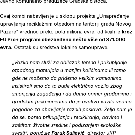
Javno komunalno preduzeće Gradska čistoća.
Ovaj kombi nabavljen je u sklopu projekta „Unapređenje
upravljanja reciklažnim otpadom na teritoriji grada Novog
Pazara“ vrednog preko pola miliona evra, od kojih je
kroz
EU Pro+ program
obezbeđeno nešto više od 371.000
evra.
Ostatak su sredstva lokalne samouprave.
„Vozilo nam služi za obilazak terena i prikupljanje
otpadnog materijala u manjim količinama ili tamo
gde ne možemo da priđemo velikim kamionima.
Insistirali smo da to bude električno vozilo zbog
smanjenja zagađenja i da damo primer građanima i
gradskim funkcionerima da je ovakvo vozilo veoma
pogodno za obavljanje raznih poslova. Želja nam je
da se, pored prikupljanja i recikliranja, bavimo i
zaštitom životne sredine i podizanjem ekološke
svesti“, poručuje
Faruk Suljević
, direktor JKP