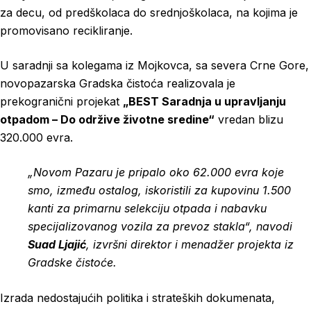
za decu, od predškolaca do srednjoškolaca, na kojima je
promovisano recikliranje.
U saradnji sa kolegama iz Mojkovca, sa severa Crne Gore,
novopazarska Gradska čistoća realizovala je
prekogranični projekat
„BEST Saradnja u upravljanju
otpadom – Do održive životne sredine“
vredan blizu
320.000 evra.
„Novom Pazaru je pripalo oko 62.000 evra koje
smo, između ostalog, iskoristili za kupovinu 1.500
kanti za primarnu selekciju otpada i nabavku
specijalizovanog vozila za prevoz stakla“, navodi
Suad Ljajić
, izvršni direktor i menadžer projekta iz
Gradske čistoće.
Izrada nedostajućih politika i strateških dokumenata,