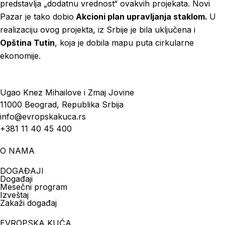
predstavlja „dodatnu vrednost“ ovakvih projekata. Novi
Pazar je tako dobio
Akcioni plan upravljanja staklom.
U
realizaciju ovog projekta, iz Srbije je bila uključena i
Opština Tutin
, koja je dobila mapu puta cirkularne
ekonomije.
Ugao Knez Mihailove i Zmaj Jovine
11000 Beograd, Republika Srbija
info@evropskakuca.rs
+381 11 40 45 400
O NAMA
DOGAĐAJI
Događaji
Mesečni program
Izveštaj
Zakaži događaj
EVROPSKA KUĆA