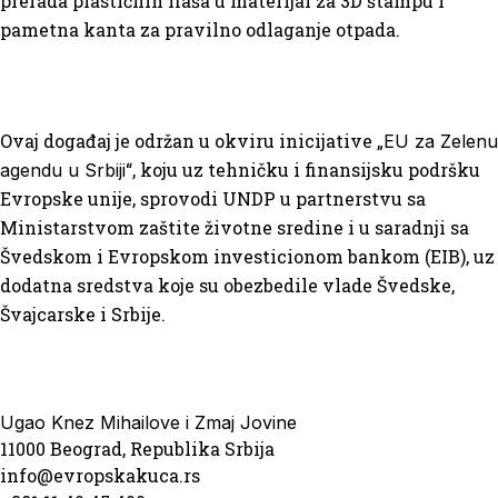
prerada plastičnih flaša u materijal za 3D štampu i
pametna kanta za pravilno odlaganje otpada.
Ovaj događaj je održan u okviru inicijative „
EU za Zelenu
“, koju uz tehničku i finansijsku podršku
agendu u Srbiji
Evropske unije, sprovodi UNDP u partnerstvu sa
Ministarstvom zaštite životne sredine i u saradnji sa
Švedskom i Evropskom investicionom bankom (EIB), uz
dodatna sredstva koje su obezbedile vlade Švedske,
Švajcarske i Srbije.
Ugao Knez Mihailove i Zmaj Jovine
11000 Beograd, Republika Srbija
info@evropskakuca.rs