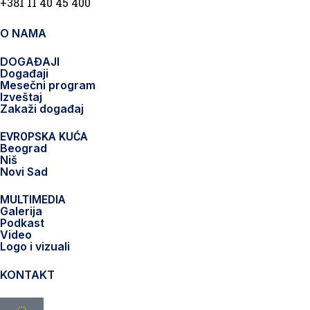
+381 11 40 45 400
O NAMA
DOGAĐAJI
Događaji
Mesečni program
Izveštaj
Zakaži događaj
EVROPSKA KUĆA
Beograd
Niš
Novi Sad
MULTIMEDIA
Galerija
Podkast
Video
Logo i vizuali
KONTAKT