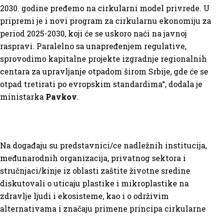
2030. godine pređemo na cirkularni model privrede. U
pripremi je i novi program za cirkularnu ekonomiju za
period 2025-2030, koji će se uskoro naći na javnoj
raspravi. Paralelno sa unapređenjem regulative,
sprovodimo kapitalne projekte izgradnje regionalnih
centara za upravljanje otpadom širom Srbije, gde će se
otpad tretirati po evropskim standardima“, dodala je
ministarka
Pavkov
.
Na događaju su predstavnici/ce nadležnih institucija,
međunarodnih organizacija, privatnog sektora i
stručnjaci/kinje iz oblasti zaštite životne sredine
diskutovali o uticaju plastike i mikroplastike na
zdravlje ljudi i ekosisteme, kao i o održivim
alternativama i značaju primene principa cirkularne