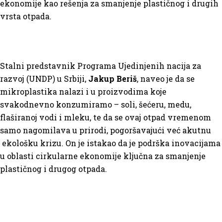
ekonomije kao rešenja za smanjenje plastičnog i drugih
vrsta otpada.
Stalni predstavnik Programa Ujedinjenih nacija za
razvoj (UNDP) u Srbiji,
Jakup Beriš
, naveo je da se
mikroplastika nalazi i u proizvodima koje
svakodnevno konzumiramo – soli, šećeru, medu,
flaširanoj vodi i mleku, te da se ovaj otpad vremenom
samo nagomilava u prirodi, pogoršavajući već akutnu
ekološku krizu. On je istakao da je podrška inovacijama
u oblasti cirkularne ekonomije ključna za smanjenje
plastičnog i drugog otpada.