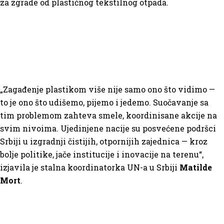
za zgrade od plastičnog tekstilnog otpada.
„Zagađenje plastikom više nije samo ono što vidimo —
to je ono što udišemo, pijemo i jedemo. Suočavanje sa
tim problemom zahteva smele, koordinisane akcije na
svim nivoima. Ujedinjene nacije su posvećene podršci
Srbiji u izgradnji čistijih, otpornijih zajednica — kroz
bolje politike, jače institucije i inovacije na terenu“,
izjavila je stalna koordinatorka UN-a u Srbiji
Matilde
Mort
.