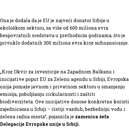
Ona je dodala da je EU je najveći donator Srbije u
ekološkom sektoru, sa više od 600 miliona evra
bespovratnih sredstava u prethodnim godinama, što je
privuklo dodatnih 300 miliona evra kroz sufinansiranje.
„Kroz Okvir za investicije na Zapadnom Balkanu i
inicijative poput EU za Zelenu agendu u Srbiji, Evropska
unija pomaže javnom i privatnom sektoru u smanjenju
emisija, poboljšanju cirkularnosti i zaštiti
biodiverziteta. Ove inicijative donose konkretne koristi
zajednicama u Srbiji – čistiji vazduh, bezbedniju vodu i
zelena radna mesta“, pojasnila je
zamenica šefa
Delegacije Evropske unije u Srbiji.