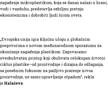
zagađenje mikroplastikom, koja se danas nalazi u hrani,
vodi i vazduhu, predstavlja ozbiljnu pretnju
ekosistemima i dobrobiti ljudi širom sveta.
„Evropska unija igra ključnu ulogu u globalnim
pregovorima o novom međunarodnom sporazumu za
okončanje zagađenja plastikom. Zagovaramo
sveobuhvatan pristup koji obuhvata celokupan životni
ciklus plastike—od proizvodnje i dizajna do odlaganja,
sa posebnim fokusom na pažljivo praćenje nivoa
proizvodnje, ne samo upravljanje otpadom“, rekla
je
Halačeva
.