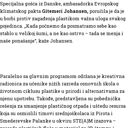
Specijalna gošća iz Danske, ambasadorka Evropskog
klimatskog pakta
Gitemeri Johansen,
poručila je da je
u borbi protiv zagađenja plastikom važna uloga svakog
pojedinca. „Kada počnemo da posmatramo sebe kao
stablo u velikoj šumi, a ne kao ostrvo – tada se menja i
naše ponašanje“, kaže Johansen.
Paralelno sa glavnim programom održana je kreativna
radionica za učenike nižih razreda osnovnih škola o
životnom ciklusu plastike u prirodi i alternativama za
njenu upotrebu. Takođe, predstavljena su pobednička
rešenja za smanjenje plastičnog otpada i uštedu resursa
koja su osmislili timovi srednjoškolaca iz Pirota i
Smederevske Palanke u okviru STE(A)M izazova –