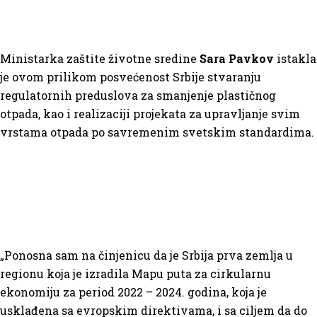
Ministarka zaštite životne sredine
Sara Pavkov
istakla
je ovom prilikom posvećenost Srbije stvaranju
regulatornih preduslova za smanjenje plastičnog
otpada, kao i realizaciji projekata za upravljanje svim
vrstama otpada po savremenim svetskim standardima.
„Ponosna sam na činjenicu da je Srbija prva zemlja u
regionu koja je izradila Mapu puta za cirkularnu
ekonomiju za period 2022 – 2024. godina, koja je
usklađena sa evropskim direktivama, i sa ciljem da do