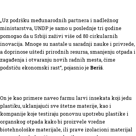
„Uz podršku međunarodnih partnera i nadležnog
ministarstva, UNDP je samo u poslednje tri godine
pomogao da u Srbiji zaživi više od 80 cirkularnih
inovacija. Mnoge su nastale u saradnji nauke i privrede,
a doprinose uštedi prirodnih resursa, smanjenju otpada i
zagađenja i otvaranju novih radnih mesta, čime
podstiču ekonomski rast“, pojasnio je
Beriš
.
On je kao primere naveo farmu larvi insekata koji jedu
plastiku, uklanjajući sve štetne materije, kao i
kompanije koje testiraju ponovnu upotrebu plastike i
organskog otpada kako bi proizvele vredne
biotehnološke materijale, ili prave izolacioni materijal