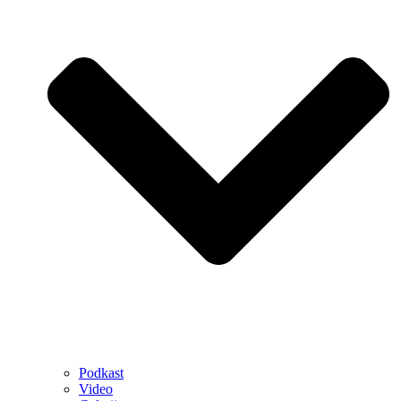
Podkast
Video