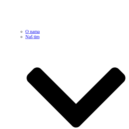
O nama
Naš tim