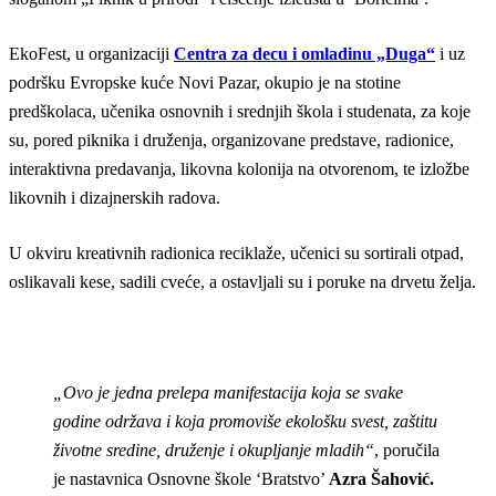
EkoFest, u organizaciji
Centra za decu i omladinu „Duga“
i uz
podršku Evropske kuće Novi Pazar, okupio je na stotine
predškolaca, učenika osnovnih i srednjih škola i studenata, za koje
su, pored piknika i druženja, organizovane predstave, radionice,
interaktivna predavanja, likovna kolonija na otvorenom, te izložbe
likovnih i dizajnerskih radova.
U okviru kreativnih radionica reciklaže, učenici su sortirali otpad,
oslikavali kese, sadili cveće, a ostavljali su i poruke na drvetu želja.
„Ovo je jedna prelepa manifestacija koja se svake
godine održava i koja promoviše ekološku svest, zaštitu
životne sredine, druženje i okupljanje mladih“
, poručila
je nastavnica Osnovne škole ‘Bratstvo’
Azra Šahović.