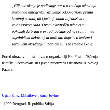
„Cilj ove akcije je podizanje svesti o značaju očuvanja
prirodnog ambijenta, razvijanje odgovornosti prema
životnoj sredini, ali i jačanje duha zajedništva i
volonterskog rada. Ovom aktivnošću učenici su
pokazali da briga o prirodi počinje od nas samih i da
zajedničkim delovanjem možemo doprineti lepšem i
zdravijem okruženju“
, poručili su iz te srednje škole.
Pored obrazovnih ustanova, u organizaciji EkoFesta i čišćenja
izletišta, učestvovala su i javna preduzeća i ustanove iz Novog
Pazara.
Ugao Knez Mihailove i Zmaj Jovine
11000 Beograd, Republika Srbija