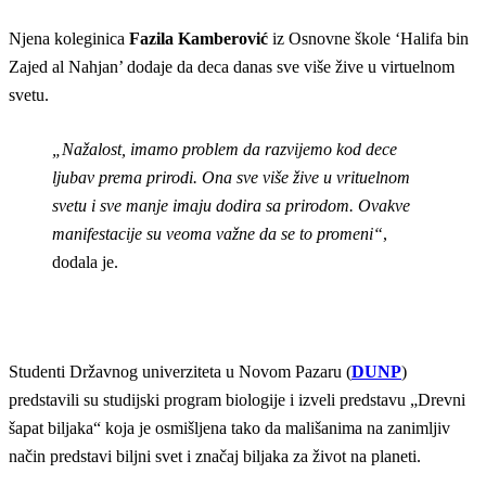
Njena koleginica
Fazila Kamberović
iz Osnovne škole ‘Halifa bin
Zajed al Nahjan’ dodaje da deca danas sve više žive u virtuelnom
svetu.
„Nažalost, imamo problem da razvijemo kod dece
ljubav prema prirodi. Ona sve više žive u vrituelnom
svetu i sve manje imaju dodira sa prirodom. Ovakve
manifestacije su veoma važne da se to promeni“
,
dodala je.
Studenti Državnog univerziteta u Novom Pazaru (
DUNP
)
predstavili su studijski program biologije i izveli predstavu „Drevni
šapat biljaka“ koja je osmišljena tako da mališanima na zanimljiv
način predstavi biljni svet i značaj biljaka za život na planeti.