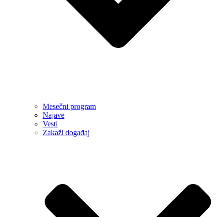
Mesečni program
Najave
Vesti
Zakaži događaj