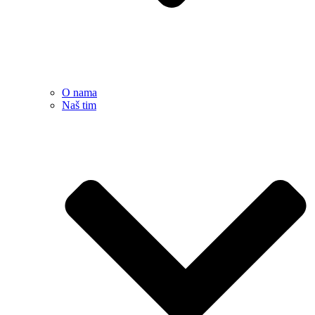
O nama
Naš tim