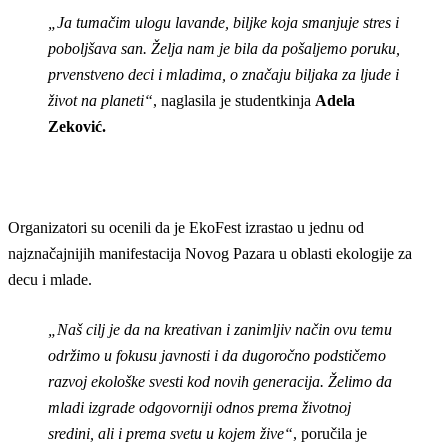
„Ja tumačim ulogu lavande, biljke koja smanjuje stres i
poboljšava san. Želja nam je bila da pošaljemo poruku,
prvenstveno deci i mladima, o značaju biljaka za ljude i
život na planeti“
, naglasila je studentkinja
Adela
Zeković.
Organizatori su ocenili da je EkoFest izrastao u jednu od
najznačajnijih manifestacija Novog Pazara u oblasti ekologije za
decu i mlade.
„Naš cilj je da na kreativan i zanimljiv način ovu temu
održimo u fokusu javnosti i da dugoročno podstičemo
razvoj ekološke svesti kod novih generacija. Želimo da
mladi izgrade odgovorniji odnos prema životnoj
sredini, ali i prema svetu u kojem žive“
, poručila je