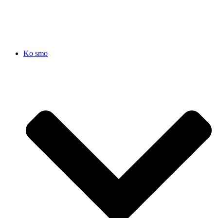
SRB
|
ENG
Ko smo