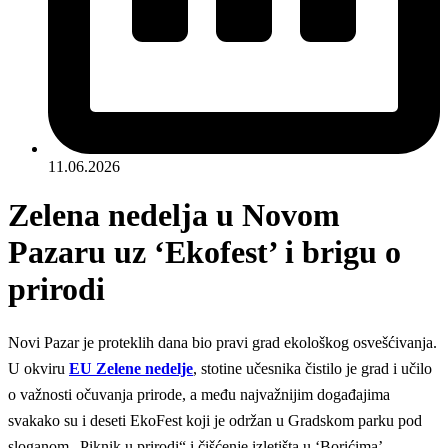
11.06.2026
Zelena nedelja u Novom
Pazaru uz ‘Ekofest’ i brigu o
prirodi
Novi Pazar je proteklih dana bio pravi grad ekološkog osvešćivanja.
U okviru
EU Zelene nedelje
, stotine učesnika čistilo je grad i učilo
o važnosti očuvanja prirode, a među najvažnijim događajima
svakako su i deseti EkoFest koji je održan u Gradskom parku pod
sloganom „Piknik u prirodi“ i čišćenje izletišta u ‘Borićima’.