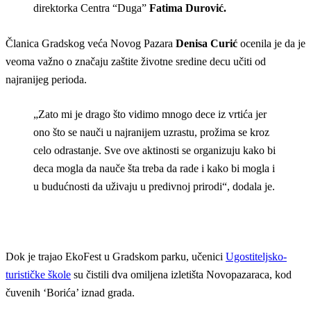
direktorka Centra “Duga”
Fatima Durović.
Članica Gradskog veća Novog Pazara
Denisa Curić
ocenila je da je
veoma važno o značaju zaštite životne sredine decu učiti od
najranijeg perioda.
„Zato mi je drago što vidimo mnogo dece iz vrtića jer
ono što se nauči u najranijem uzrastu, prožima se kroz
celo odrastanje. Sve ove aktinosti se organizuju kako bi
deca mogla da nauče šta treba da rade i kako bi mogla i
u budućnosti da uživaju u predivnoj prirodi“, dodala je.
Dok je trajao EkoFest u Gradskom parku, učenici
Ugostiteljsko-
turističke škole
su čistili dva omiljena izletišta Novopazaraca, kod
čuvenih ‘Borića’ iznad grada.