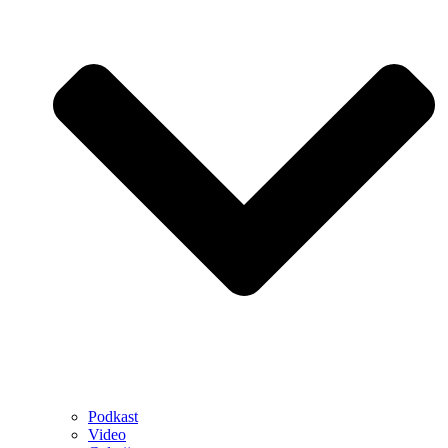
Podkast
Video