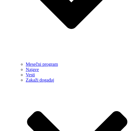
Mesečni program
Najave
Vesti
Zakaži događaj