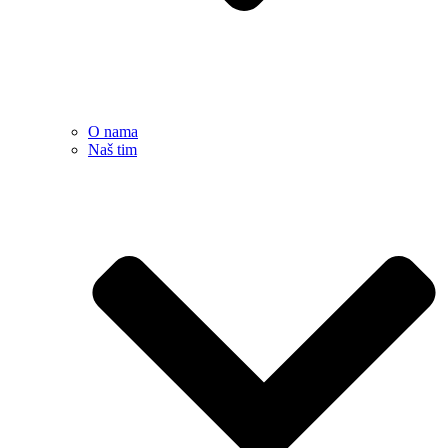
O nama
Naš tim