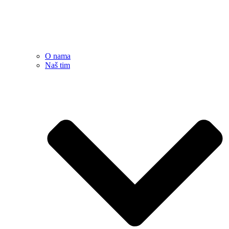
O nama
Naš tim