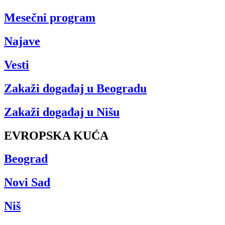
Mesečni program
Najave
Vesti
Zakaži događaj u Beogradu
Zakaži događaj u Nišu
EVROPSKA KUĆA
Beograd
Novi Sad
Niš