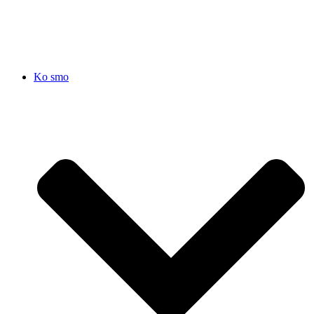
SRB
|
ENG
Ko smo