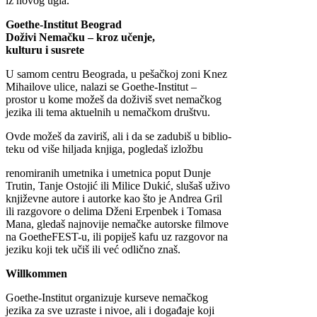
iz novog ugla.
Goethe-Institut Beograd
Doživi Nemačku – kroz učenje,
kulturu i susrete
U samom centru Beograda, u pešačkoj zoni Knez
Mihailove ulice, nalazi se Goethe-Institut –
prostor u kome možeš da doživiš svet nemačkog
jezika ili tema aktuelnih u nemačkom društvu.
Ovde možeš da zaviriš, ali i da se zadubiš u biblio-
teku od više hiljada knjiga, pogledaš izložbu
renomiranih umetnika i umetnica poput Dunje
Trutin, Tanje Ostojić ili Milice Dukić, slušaš uživo
književne autore i autorke kao što je Andrea Gril
ili razgovore o delima Dženi Erpenbek i Tomasa
Mana, gledaš najnovije nemačke autorske filmove
na GoetheFEST-u, ili popiješ kafu uz razgovor na
jeziku koji tek učiš ili već odlično znaš.
Willkommen
Goethe-Institut organizuje kurseve nemačkog
jezika za sve uzraste i nivoe, ali i događaje koji