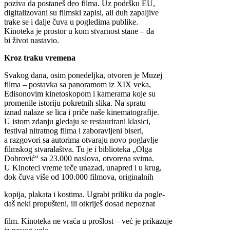
poziva da postaneš deo filma. Uz podršku EU,
digitalizovani su filmski zapisi, ali duh zapaljive
trake se i dalje čuva u pogledima publike.
Kinoteka je prostor u kom stvarnost stane – da
bi život nastavio.
Kroz traku vremena
Svakog dana, osim ponedeljka, otvoren je Muzej
filma – postavka sa panoramom iz XIX veka,
Edisonovim kinetoskopom i kamerama koje su
promenile istoriju pokretnih slika. Na spratu
iznad nalaze se lica i priče naše kinematografije.
U istom zdanju gledaju se restaurirani klasici,
festival nitratnog filma i zaboravljeni biseri,
a razgovori sa autorima otvaraju novo poglavlje
filmskog stvaralaštva. Tu je i biblioteka „Olga
Dobrović“ sa 23.000 naslova, otvorena svima.
U Kinoteci vreme teče unazad, unapred i u krug,
dok čuva više od 100.000 filmova, originalnih
kopija, plakata i kostima. Ugrabi priliku da pogle-
daš neki propušteni, ili otkriješ dosad nepoznat
film. Kinoteka ne vraća u prošlost – već je prikazuje