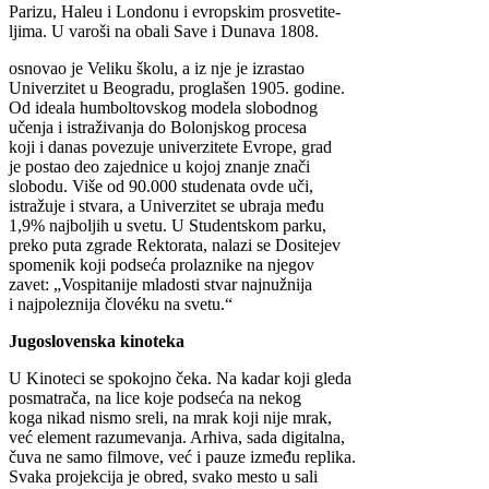
Parizu, Haleu i Londonu i evropskim prosvetite-
ljima. U varoši na obali Save i Dunava 1808.
osnovao je Veliku školu, a iz nje je izrastao
Univerzitet u Beogradu, proglašen 1905. godine.
Od ideala humboltovskog modela slobodnog
učenja i istraživanja do Bolonjskog procesa
koji i danas povezuje univerzitete Evrope, grad
je postao deo zajednice u kojoj znanje znači
slobodu. Više od 90.000 studenata ovde uči,
istražuje i stvara, a Univerzitet se ubraja među
1,9% najboljih u svetu. U Studentskom parku,
preko puta zgrade Rektorata, nalazi se Dositejev
spomenik koji podseća prolaznike na njegov
zavet: „Vospitanije mladosti stvar najnužnija
i najpoleznija človéku na svetu.“
Jugoslovenska kinoteka
U Kinoteci se spokojno čeka. Na kadar koji gleda
posmatrača, na lice koje podseća na nekog
koga nikad nismo sreli, na mrak koji nije mrak,
već element razumevanja. Arhiva, sada digitalna,
čuva ne samo filmove, već i pauze između replika.
Svaka projekcija je obred, svako mesto u sali