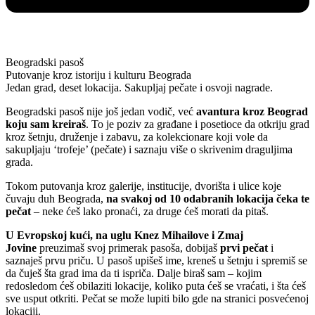
Beogradski pasoš
Putovanje kroz istoriju i kulturu Beograda​
Jedan grad, deset lokacija. Sakupljaj pečate i osvoji nagrade.
Beogradski pasoš nije još jedan vodič, već
avantura kroz Beograd
koju sam kreiraš
. To je poziv za građane i posetioce da otkriju grad
kroz šetnju, druženje i zabavu, za kolekcionare koji vole da
sakupljaju ‘trofeje’ (pečate) i saznaju više o skrivenim draguljima
grada.
Tokom putovanja kroz galerije, institucije, dvorišta i ulice koje
čuvaju duh Beograda,
na svakoj od 10 odabranih lokacija čeka te
pečat
– neke ćeš lako pronaći, za druge ćeš morati da pitaš.
U Evropskoj kući, na uglu Knez Mihailove i Zmaj
Jovine
preuzimaš svoj primerak pasoša, dobijaš
prvi pečat
i
saznaješ prvu priču. U pasoš upišeš ime, kreneš u šetnju i spremiš se
da čuješ šta grad ima da ti ispriča. Dalje biraš sam – kojim
redosledom ćeš obilaziti lokacije, koliko puta ćeš se vraćati, i šta ćeš
sve usput otkriti. Pečat se može lupiti bilo gde na stranici posvećenoj
lokaciji.