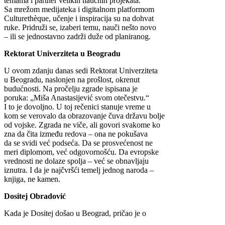
temama i partner velikih naučnih projekata.
Sa mrežom medijateka i digitalnom platformom
Culturethèque, učenje i inspiracija su na dohvat
ruke. Pridruži se, izaberi temu, nauči nešto novo
– ili se jednostavno zadrži duže od planiranog.
Rektorat Univerziteta u Beogradu
U ovom zdanju danas sedi Rektorat Univerziteta
u Beogradu, naslonjen na prošlost, okrenut
budućnosti. Na pročelju zgrade ispisana je
poruka: „Miša Anastasijević svom otečestvu.“
I to je dovoljno. U toj rečenici stanuje vreme u
kom se verovalo da obrazovanje čuva državu bolje
od vojske. Zgrada ne viče, ali govori svakome ko
zna da čita između redova – ona ne pokušava
da se svidi već podseća. Da se prosvećenost ne
meri diplomom, već odgovornošću. Da evropske
vrednosti ne dolaze spolja – već se obnavljaju
iznutra. I da je najčvršći temelj jednog naroda –
knjiga, ne kamen.
Dositej Obradović
Kada je Dositej došao u Beograd, pričao je o