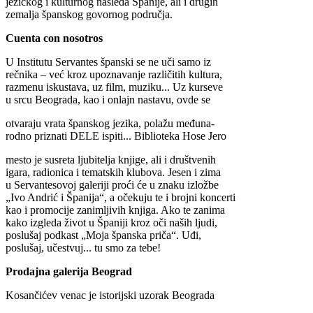
jezičkog i kulturnog nasleđa Španije, ali i drugih
zemalja španskog govornog područja.
Cuenta con nosotros
U Institutu Servantes španski se ne uči samo iz
rečnika – već kroz upoznavanje različitih kultura,
razmenu iskustava, uz film, muziku... Uz kurseve
u srcu Beograda, kao i onlajn nastavu, ovde se
otvaraju vrata španskog jezika, polažu međuna-
rodno priznati DELE ispiti... Biblioteka Hose Jero
mesto je susreta ljubitelja knjige, ali i društvenih
igara, radionica i tematskih klubova. Jesen i zima
u Servantesovoj galeriji proći će u znaku izložbe
„Ivo Andrić i Španija“, a očekuju te i brojni koncerti
kao i promocije zanimljivih knjiga. Ako te zanima
kako izgleda život u Španiji kroz oči naših ljudi,
poslušaj podkast „Moja španska priča“. Uđi,
poslušaj, učestvuj... tu smo za tebe!
Prodajna galerija Beograd
Kosančićev venac je istorijski uzorak Beograda