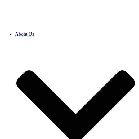
SRB
|
ENG
About Us