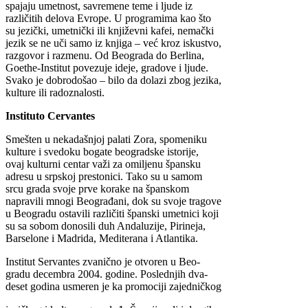
spajaju umetnost, savremene teme i ljude iz
različitih delova Evrope. U programima kao što
su jezički, umetnički ili književni kafei, nemački
jezik se ne uči samo iz knjiga – već kroz iskustvo,
razgovor i razmenu. Od Beograda do Berlina,
Goethe-Institut povezuje ideje, gradove i ljude.
Svako je dobrodošao – bilo da dolazi zbog jezika,
kulture ili radoznalosti.
Instituto Cervantes
Smešten u nekadašnjoj palati Zora, spomeniku
kulture i svedoku bogate beogradske istorije,
ovaj kulturni centar važi za omiljenu špansku
adresu u srpskoj prestonici. Tako su u samom
srcu grada svoje prve korake na španskom
napravili mnogi Beograđani, dok su svoje tragove
u Beogradu ostavili različiti španski umetnici koji
su sa sobom donosili duh Andaluzije, Pirineja,
Barselone i Madrida, Mediterana i Atlantika.
Institut Servantes zvanično je otvoren u Beo-
gradu decembra 2004. godine. Poslednjih dva-
deset godina usmeren je ka promociji zajedničkog