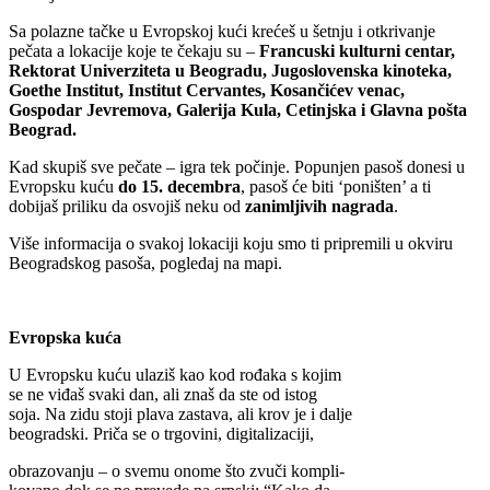
Sa polazne tačke u Evropskoj kući krećeš u šetnju i otkrivanje
pečata a lokacije koje te čekaju su –
Francuski kulturni centar,
Rektorat Univerziteta u Beogradu, Jugoslovenska kinoteka,
Goethe Institut, Institut Cervantes, Kosančićev venac,
Gospodar Jevremova, Galerija Kula, Cetinjska i Glavna pošta
Beograd.
Kad skupiš sve pečate – igra tek počinje. Popunjen pasoš donesi u
Evropsku kuću
do 15. decembra
, pasoš će biti ‘poništen’ a ti
dobijaš priliku da osvojiš neku od
zanimljivih nagrada
.
Više informacija o svakoj lokaciji koju smo ti pripremili u okviru
Beogradskog pasoša, pogledaj na mapi.
Evropska kuća
U Evropsku kuću ulaziš kao kod rođaka s kojim
se ne viđaš svaki dan, ali znaš da ste od istog
soja. Na zidu stoji plava zastava, ali krov je i dalje
beogradski. Priča se o trgovini, digitalizaciji,
obrazovanju – o svemu onome što zvuči kompli-