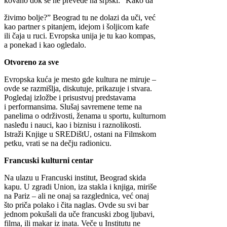
kovano dok se ne prevede na srpski: “Kako da
živimo bolje?” Beograd tu ne dolazi da uči, već
kao partner s pitanjem, idejom i šoljicom kafe
ili čaja u ruci. Evropska unija je tu kao kompas,
a ponekad i kao ogledalo.
Otvoreno za sve
Evropska kuća je mesto gde kultura ne miruje –
ovde se razmišlja, diskutuje, prikazuje i stvara.
Pogledaj izložbe i prisustvuj predstavama
i performansima. Slušaj savremene teme na
panelima o održivosti, ženama u sportu, kulturnom
nasleđu i nauci, kao i biznisu i raznolikosti.
Istraži Knjige u SREDištU, ostani na Filmskom
petku, vrati se na dečju radionicu.
Francuski kulturni centar
Na ulazu u Francuski institut, Beograd skida
kapu. U zgradi Union, iza stakla i knjiga, miriše
na Pariz – ali ne onaj sa razglednica, već onaj
što priča polako i čita naglas. Ovde su svi bar
jednom pokušali da uče francuski zbog ljubavi,
filma, ili makar iz inata. Veče u Institutu ne