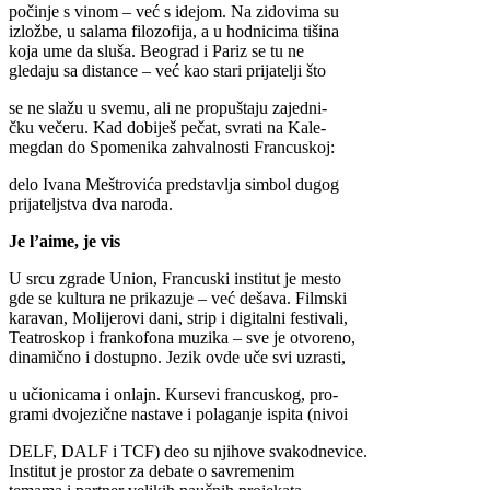
počinje s vinom – već s idejom. Na zidovima su
izložbe, u salama filozofija, a u hodnicima tišina
koja ume da sluša. Beograd i Pariz se tu ne
gledaju sa distance – već kao stari prijatelji što
se ne slažu u svemu, ali ne propuštaju zajedni-
čku večeru. Kad dobiješ pečat, svrati na Kale-
megdan do Spomenika zahvalnosti Francuskoj:
delo Ivana Meštrovića predstavlja simbol dugog
prijateljstva dva naroda.
Je l’aime, je vis
U srcu zgrade Union, Francuski institut je mesto
gde se kultura ne prikazuje – već dešava. Filmski
karavan, Molijerovi dani, strip i digitalni festivali,
Teatroskop i frankofona muzika – sve je otvoreno,
dinamično i dostupno. Jezik ovde uče svi uzrasti,
u učionicama i onlajn. Kursevi francuskog, pro-
grami dvojezične nastave i polaganje ispita (nivoi
DELF, DALF i TCF) deo su njihove svakodnevice.
Institut je prostor za debate o savremenim