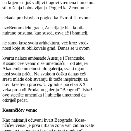
na kojem su još vidljivi tragovi vremena i umetno-
sti, rušenja i obnavljanja. Pogled ka Zemunu je
nekada predstavljao pogled ka Evropi. U ovom
uzvišenom delu grada, Austrija je bila konti-
nuirano prisutna, kao sused, osvajač i branitelj,
ne samo kroz svoju arhitekturu, već kroz vred-
nosti koje su oblikovale grad. Danas se u ovom
kvartu nalaze ambasade Austrije i Francuske.
Kosančićev venac diše umetnošću – od ateljea
Akademije umetnosti do galerija, svaki ugao
nosi svoju priču. Na svakom ćošku danas ćeš
sresti mlade dok stvaraju ili traže inspiraciju za
novi kreativni proces. U zgradi s početka XX
veka pronađi Prodajnu galeriju “Beograd”. Istraži
ovo stecište umetnika i ljubitelja umetnosti da
otkriješ pečat.
Kosančićev venac
Kao najstariji očuvani kvart Beograda, Kosa-
nčićev venac je prva urbana zona van zidina Kale-
megdana, a ovde su i ostaci prvog predgrađa