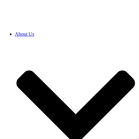
SRB
|
ENG
About Us