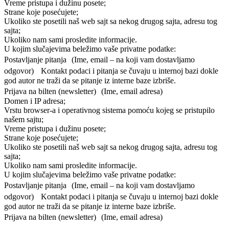
Vreme pristupa i dužinu posete;
Strane koje posećujete;
Ukoliko ste posetili naš web sajt sa nekog drugog sajta, adresu tog
sajta;
Ukoliko nam sami prosledite informacije.
U kojim slučajevima beležimo vaše privatne podatke:
Postavljanje pitanja (Ime, email – na koji vam dostavljamo
odgovor) Kontakt podaci i pitanja se čuvaju u internoj bazi dokle
god autor ne traži da se pitanje iz interne baze izbriše.
Prijava na bilten (newsletter) (Ime, email adresa)
Domen i IP adresa;
Vrstu browser-a i operativnog sistema pomoću kojeg se pristupilo
našem sajtu;
Vreme pristupa i dužinu posete;
Strane koje posećujete;
Ukoliko ste posetili naš web sajt sa nekog drugog sajta, adresu tog
sajta;
Ukoliko nam sami prosledite informacije.
U kojim slučajevima beležimo vaše privatne podatke:
Postavljanje pitanja (Ime, email – na koji vam dostavljamo
odgovor) Kontakt podaci i pitanja se čuvaju u internoj bazi dokle
god autor ne traži da se pitanje iz interne baze izbriše.
Prijava na bilten (newsletter) (Ime, email adresa)