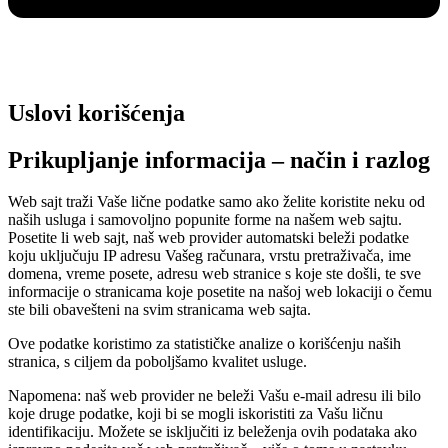
Uslovi korišćenja
Prikupljanje informacija – način i razlog
Web sajt traži Vaše lične podatke samo ako želite koristite neku od
naših usluga i samovoljno popunite forme na našem web sajtu.
Posetite li web sajt, naš web provider automatski beleži podatke
koju uključuju IP adresu Vašeg računara, vrstu pretraživača, ime
domena, vreme posete, adresu web stranice s koje ste došli, te sve
informacije o stranicama koje posetite na našoj web lokaciji o čemu
ste bili obavešteni na svim stranicama web sajta.
Ove podatke koristimo za statističke analize o korišćenju naših
stranica, s ciljem da poboljšamo kvalitet usluge.
Napomena: naš web provider ne beleži Vašu e-mail adresu ili bilo
koje druge podatke, koji bi se mogli iskoristiti za Vašu ličnu
identifikaciju. Možete se isključiti iz beleženja ovih podataka ako