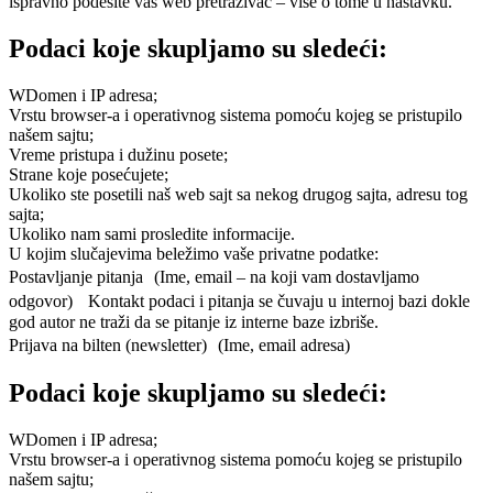
ispravno podesite vaš web pretraživač – više o tome u nastavku.
Podaci koje skupljamo su sledeći:
WDomen i IP adresa;
Vrstu browser-a i operativnog sistema pomoću kojeg se pristupilo
našem sajtu;
Vreme pristupa i dužinu posete;
Strane koje posećujete;
Ukoliko ste posetili naš web sajt sa nekog drugog sajta, adresu tog
sajta;
Ukoliko nam sami prosledite informacije.
U kojim slučajevima beležimo vaše privatne podatke:
Postavljanje pitanja (Ime, email – na koji vam dostavljamo
odgovor) Kontakt podaci i pitanja se čuvaju u internoj bazi dokle
god autor ne traži da se pitanje iz interne baze izbriše.
Prijava na bilten (newsletter) (Ime, email adresa)
Podaci koje skupljamo su sledeći:
WDomen i IP adresa;
Vrstu browser-a i operativnog sistema pomoću kojeg se pristupilo
našem sajtu;