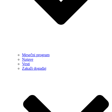
Mesečni program
Najave
Vesti
Zakaži događaj