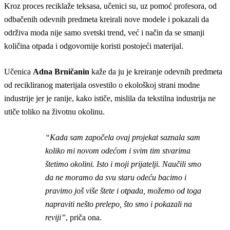
Kroz proces reciklaže teksasa, učenici su, uz pomoć profesora, od
odbačenih odevnih predmeta kreirali nove modele i pokazali da
održiva moda nije samo svetski trend, već i način da se smanji
količina otpada i odgovornije koristi postojeći materijal.
Učenica
Adna Brničanin
kaže da ju je kreiranje odevnih predmeta
od recikliranog materijala osvestilo o ekološkoj strani modne
industrije jer je ranije, kako ističe, mislila da tekstilna industrija ne
utiče toliko na životnu okolinu.
“Kada sam započela ovaj projekat saznala sam
koliko mi novom odećom i svim tim stvarima
štetimo okolini. Isto i moji prijatelji. Naučili smo
da ne moramo da svu staru odeću bacimo i
pravimo još više štete i otpada, možemo od toga
napraviti nešto prelepo, što smo i pokazali na
reviji”
, priča ona.