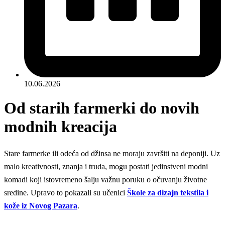
10.06.2026
Od starih farmerki do novih
modnih kreacija
Stare farmerke ili odeća od džinsa ne moraju završiti na deponiji. Uz
malo kreativnosti, znanja i truda, mogu postati jedinstveni modni
komadi koji istovremeno šalju važnu poruku o očuvanju životne
sredine. Upravo to pokazali su učenici
Škole za dizajn tekstila i
kože iz Novog Pazara
.