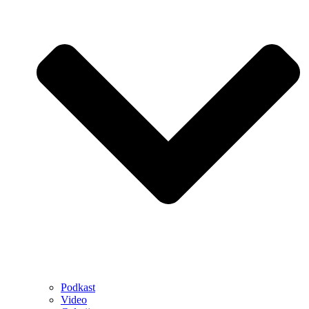
Podkast
Video