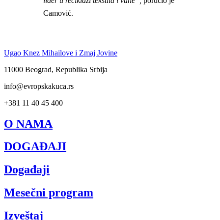
lider u reciklaži tekstila i vune”,
poručio je
Camović.
Ugao Knez Mihailove i Zmaj Jovine
11000 Beograd, Republika Srbija
info@evropskakuca.rs
+381 11 40 45 400
O NAMA
DOGAĐAJI
Događaji
Mesečni program
Izveštaj