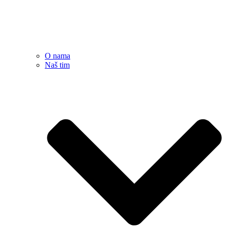
O nama
Naš tim