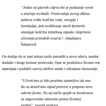
“Jedan od glavnih ciljeva bio je podizanje svesti
o značaju reciklaže. Proizvodnja novog džinsa
zahteva velike količine vode, energije i
hemikalija, dok recikliranje starih farmerki
smanjuje količinu tekstilnog otpada i doprinosi
očuvanju prirodnih resursa”
, objašnjava
Šabanović.
On dodaje da se stari teksas može preraditi u novu odeću, modne
dodatke i druge korisne proizvode, čime se produžava životni vek
materijala i podstiče razvoj održive mode i cirkularne ekonomije.
“Učenicima je bilo posebno zanimljivo da ono
što su doneli kao otpad pretvore u potpuno nove
odevne forme. Na taj način spojili su kreativnost
sa odgovornim odnosom prema životnoj
sredini”
, navodi profesor.