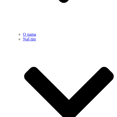
O nama
Naš tim