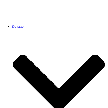
SRB
|
ENG
Ko smo