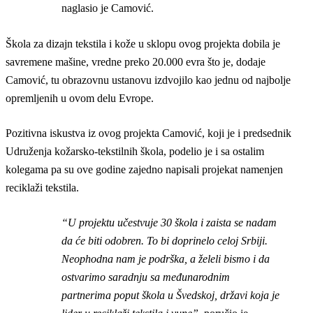
naglasio je Camović.
Škola za dizajn tekstila i kože u sklopu ovog projekta dobila je
savremene mašine, vredne preko 20.000 evra što je, dodaje
Camović, tu obrazovnu ustanovu izdvojilo kao jednu od najbolje
opremljenih u ovom delu Evrope.
Pozitivna iskustva iz ovog projekta Camović, koji je i predsednik
Udruženja kožarsko-tekstilnih škola, podelio je i sa ostalim
kolegama pa su ove godine zajedno napisali projekat namenjen
reciklaži tekstila.
“U projektu učestvuje 30 škola i zaista se nadam
da će biti odobren. To bi doprinelo celoj Srbiji.
Neophodna nam je podrška, a želeli bismo i da
ostvarimo saradnju sa međunarodnim
partnerima poput škola u Švedskoj, državi koja je