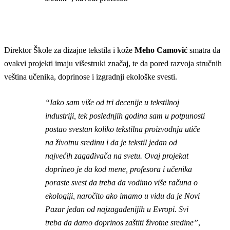
Direktor Škole za dizajne tekstila i kože
Meho Camović
smatra da
ovakvi projekti imaju višestruki značaj, te da pored razvoja stručnih
veština učenika, doprinose i izgradnji ekološke svesti.
“Iako sam više od tri decenije u tekstilnoj
industriji, tek poslednjih godina sam u potpunosti
postao svestan koliko tekstilna proizvodnja utiče
na životnu sredinu i da je tekstil jedan od
najvećih zagađivača na svetu. Ovaj projekat
doprineo je da kod mene, profesora i učenika
poraste svest da treba da vodimo više računa o
ekologiji, naročito ako imamo u vidu da je Novi
Pazar jedan od najzagađenijih u Evropi. Svi
treba da damo doprinos zaštiti životne sredine”
,