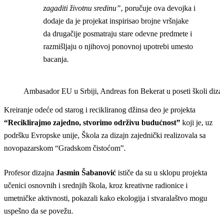
zagaditi životnu sredinu”
, poručuje ova devojka i
dodaje da je projekat inspirisao brojne vršnjake
da drugačije posmatraju stare odevne predmete i
razmišljaju o njihovoj ponovnoj upotrebi umesto
bacanja.
Ambasador EU u Srbiji, Andreas fon Bekerat u poseti školi d
Kreiranje odeće od starog i recikliranog džinsa deo je projekta
“Reciklirajmo zajedno, stvorimo održivu budućnost”
koji je, uz
podršku Evropske unije, Škola za dizajn zajednički realizovala sa
novopazarskom “Gradskom čistoćom”.
Profesor dizajna
Jasmin Šabanović
ističe da su u sklopu projekta
učenici osnovnih i srednjih škola, kroz kreativne radionice i
umetničke aktivnosti, pokazali kako ekologija i stvaralaštvo mogu
uspešno da se povežu.