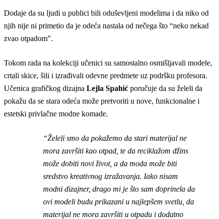
Dodaje da su ljudi u publici bili oduševljeni modelima i da niko od
njih nije ni primetio da je odeća nastala od nečega što “neko nekad
zvao otpadom”.
Tokom rada na kolekciji učenici su samostalno osmišljavali modele,
crtali skice, šili i izrađivali odevne predmete uz podršku profesora.
Učenica grafičkog dizajna
Lejla Spahić
poručuje da su želeli da
pokažu da se stara odeća može pretvoriti u nove, funkcionalne i
estetski privlačne modne komade.
“Želeli smo da pokažemo da stari materijal ne
mora završiti kao otpad, te da reciklažom džins
može dobiti novi život, a da moda može biti
sredstvo kreativnog izražavanja. Iako nisam
modni dizajner, drago mi je što sam doprinela da
ovi modeli budu prikazani u najlepšem svetlu, da
materijal ne mora završiti u otpadu i dodatno