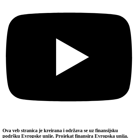
Ova veb stranica je kreirana i održava se uz finansijsku
podršku Evropske unije. Projekat finansira Evropska unija.