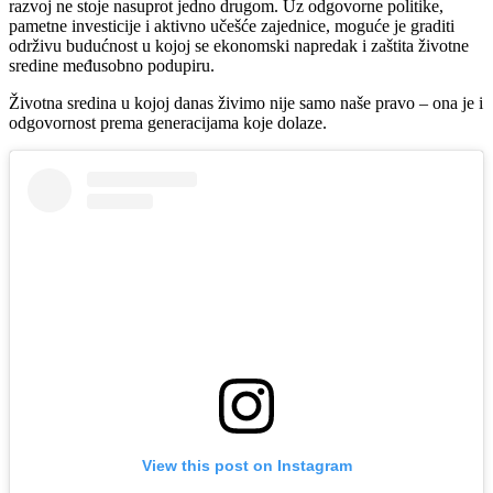
razvoj ne stoje nasuprot jedno drugom. Uz odgovorne politike,
pametne investicije i aktivno učešće zajednice, moguće je graditi
održivu budućnost u kojoj se ekonomski napredak i zaštita životne
sredine međusobno podupiru.
Životna sredina u kojoj danas živimo nije samo naše pravo – ona je i
odgovornost prema generacijama koje dolaze.
View this post on Instagram