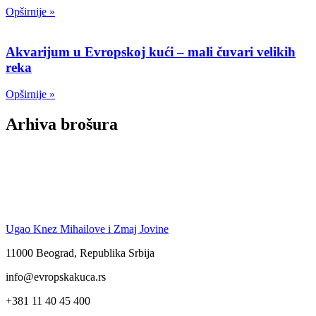
Opširnije »
Akvarijum u Evropskoj kući – mali čuvari velikih
reka
Opširnije »
Arhiva brošura
Ugao Knez Mihailove i Zmaj Jovine
11000 Beograd, Republika Srbija
info@evropskakuca.rs
+381 11 40 45 400