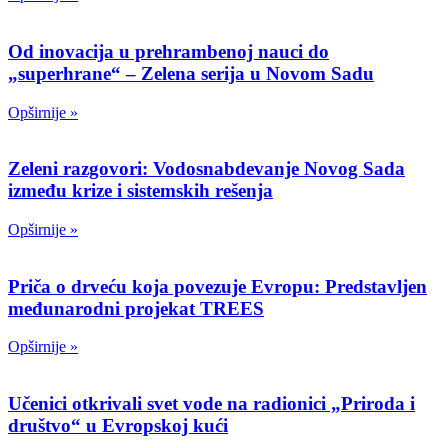
Od inovacija u prehrambenoj nauci do
„superhrane“ – Zelena serija u Novom Sadu
Opširnije »
Zeleni razgovori: Vodosnabdevanje Novog Sada
između krize i sistemskih rešenja
Opširnije »
Priča o drveću koja povezuje Evropu: Predstavljen
međunarodni projekat TREES
Opširnije »
Učenici otkrivali svet vode na radionici „Priroda i
društvo“ u Evropskoj kući