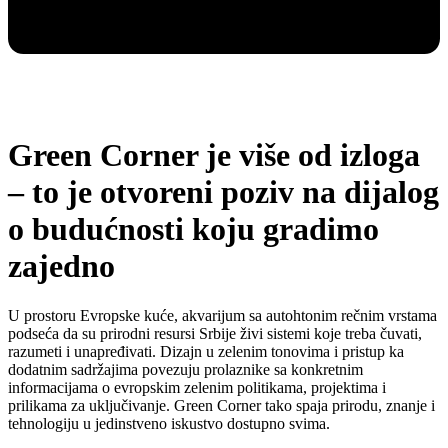
Green Corner je više od izloga
– to je otvoreni poziv na dijalog
o budućnosti koju gradimo
zajedno
U prostoru Evropske kuće, akvarijum sa autohtonim rečnim vrstama
podseća da su prirodni resursi Srbije živi sistemi koje treba čuvati,
razumeti i unapređivati. Dizajn u zelenim tonovima i pristup ka
dodatnim sadržajima povezuju prolaznike sa konkretnim
informacijama o evropskim zelenim politikama, projektima i
prilikama za uključivanje. Green Corner tako spaja prirodu, znanje i
tehnologiju u jedinstveno iskustvo dostupno svima.