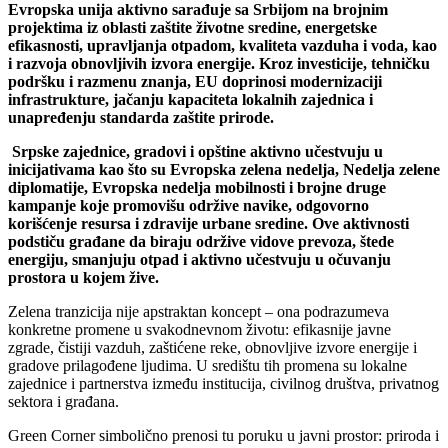
Evropska unija aktivno sarađuje sa Srbijom na brojnim
projektima iz oblasti zaštite životne sredine, energetske
efikasnosti, upravljanja otpadom, kvaliteta vazduha i voda, kao
i razvoja obnovljivih izvora energije. Kroz investicije, tehničku
podršku i razmenu znanja, EU doprinosi modernizaciji
infrastrukture, jačanju kapaciteta lokalnih zajednica i
unapređenju standarda zaštite prirode.
Srpske zajednice, gradovi i opštine aktivno učestvuju u
inicijativama kao što su Evropska zelena nedelja, Nedelja zelene
diplomatije, Evropska nedelja mobilnosti i brojne druge
kampanje koje promovišu održive navike, odgovorno
korišćenje resursa i zdravije urbane sredine. Ove aktivnosti
podstiču građane da biraju održive vidove prevoza, štede
energiju, smanjuju otpad i aktivno učestvuju u očuvanju
prostora u kojem žive.
Zelena tranzicija nije apstraktan koncept – ona podrazumeva
konkretne promene u svakodnevnom životu: efikasnije javne
zgrade, čistiji vazduh, zaštićene reke, obnovljive izvore energije i
gradove prilagođene ljudima. U središtu tih promena su lokalne
zajednice i partnerstva između institucija, civilnog društva, privatnog
sektora i građana.
Green Corner simbolično prenosi tu poruku u javni prostor: priroda i