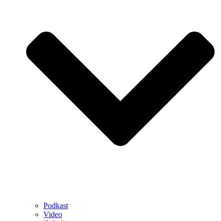
Podkast
Video