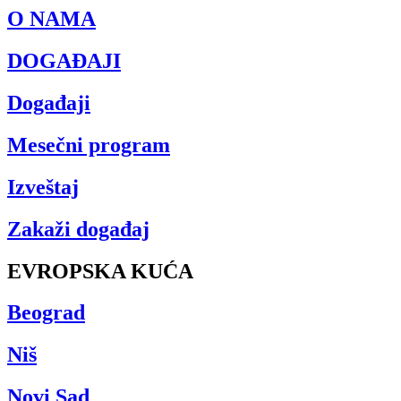
O NAMA
DOGAĐAJI
Događaji
Mesečni program
Izveštaj
Zakaži događaj
EVROPSKA KUĆA
Beograd
Niš
Novi Sad