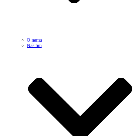
O nama
Naš tim