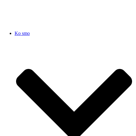
SRB
|
ENG
Ko smo