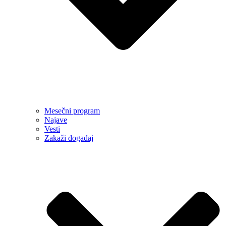
Mesečni program
Najave
Vesti
Zakaži događaj